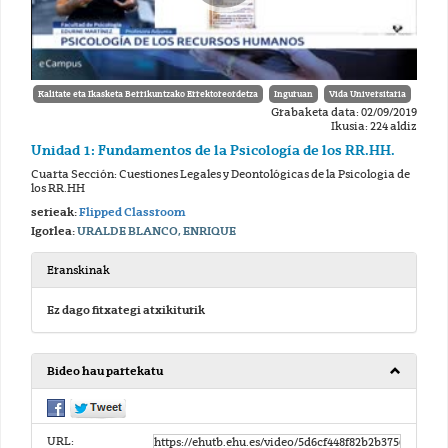
Kalitate eta Ikasketa Berrikuntzako Errektoreordetza
Inguruan
Vida Universitaria
Grabaketa data: 02/09/2019
Ikusia: 224 aldiz
Unidad 1: Fundamentos de la Psicología de los RR.HH.
Cuarta Sección: Cuestiones Legales y Deontológicas de la Psicologia de
los RR.HH
serieak:
Flipped Classroom
Igorlea:
URALDE BLANCO, ENRIQUE
Eranskinak
Ez dago fitxategi atxikiturik
Bideo hau partekatu
URL: