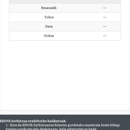
Emanaldi
---
Tokia
---
Data
---
Ordua
---
EHUtb Zerbitzua erabiltzeko baldintzak:
1.- Ezin da EHUtb Zerbitzuaren bitartez gordetako materiala beste biltegi
batean gorde eta/edo deskargatu, hala adierazten ez bada.