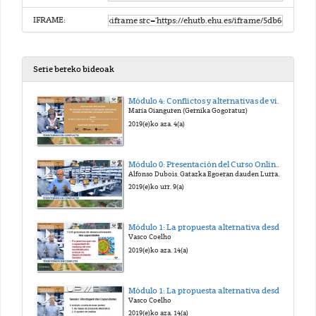
IFRAME:
Serie bereko bideoak
Módulo 4: Conflictos y alternativas de vida. Apuntes para la construcción de la paz. Presentación.
María Oianguren (Gernika Gogoratuz)
2019(e)ko aza. 4(a)
Módulo 0: Presentación del Curso Online Territorios en Conflicto.
Alfonso Dubois, Gatazka Egoeran dauden Lurraldeetan eraikitzen alternatibak, ikuspegi partekatuak eta prozesu kolektiboak
2019(e)ko urr. 9(a)
Módulo 1: La propuesta alternativa desde el enfoque de las capacidades: conceptos y marco de análisis
Vasco Coelho
2019(e)ko aza. 14(a)
Módulo 1: La propuesta alternativa desde el enfoque de las capacidades: conceptos y marco de análisis
Vasco Coelho
2019(e)ko aza. 14(a)