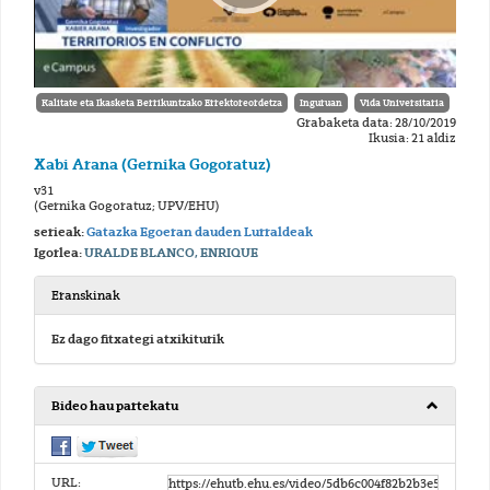
Kalitate eta Ikasketa Berrikuntzako Errektoreordetza
Inguruan
Vida Universitaria
Grabaketa data: 28/10/2019
Ikusia: 21 aldiz
Xabi Arana (Gernika Gogoratuz)
v31
(Gernika Gogoratuz; UPV/EHU)
serieak:
Gatazka Egoeran dauden Lurraldeak
Igorlea:
URALDE BLANCO, ENRIQUE
Eranskinak
Ez dago fitxategi atxikiturik
Bideo hau partekatu
URL: