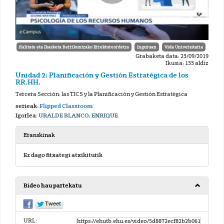
Kalitate eta Ikasketa Berrikuntzako Errektoreordetza
Inguruan
Vida Universitaria
Grabaketa data: 23/09/2019
Ikusia: 133 aldiz
Unidad 2: Planificación y Gestión Estratégica de los
RR.HH.
Tercera Sección: las TICS y la Planificación y Gestión Estratégica
serieak:
Flipped Classroom
Igorlea:
URALDE BLANCO, ENRIQUE
Eranskinak
Ez dago fitxategi atxikiturik
Bideo hau partekatu
URL: