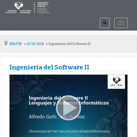
TOGGLE
TOGGLE
SEARCH
NAVIGAT
EHUTB
OCW 2018
Ingeniería del Software II
Ingeniería del Software II