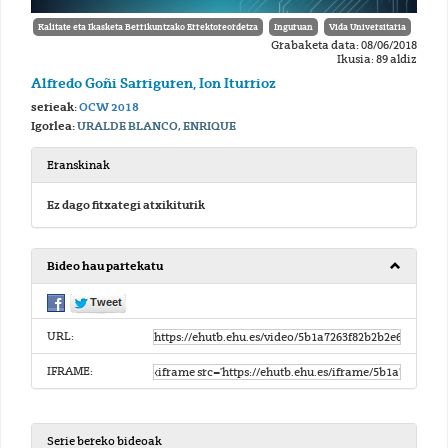
Kalitate eta Ikasketa Berrikuntzako Errektoreordetza
Inguruan
Vida Universitaria
Grabaketa data: 08/06/2018
Ikusia: 89 aldiz
Alfredo Goñi Sarriguren, Ion Iturrioz
serieak:
OCW 2018
Igorlea:
URALDE BLANCO, ENRIQUE
Eranskinak
Ez dago fitxategi atxikiturik
Bideo hau partekatu
URL:
IFRAME:
Serie bereko bideoak