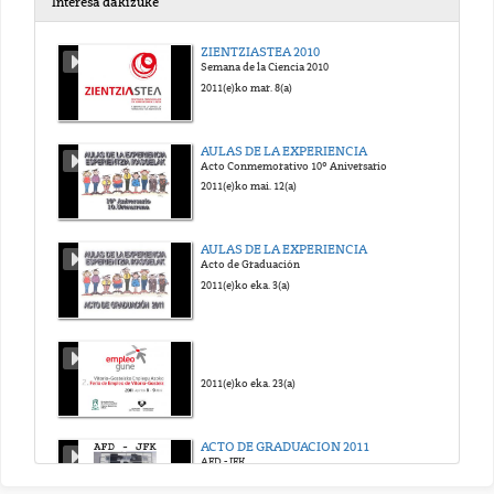
Interesa dakizuke
Vendajes Básicos: Vendaje en Espiga Invertida
ZIENTZIASTEA 2010
Silvia Caballero, Blanca Fernández, Saloa Unanue, Ana Belén Fraile
Semana de la Ciencia 2010
2018(e)ko mai. 23(a)
2011(e)ko mar. 8(a)
Vendajes Básicos: Vendaje en Recurrente en dedo
AULAS DE LA EXPERIENCIA
Silvia Caballero, Blanca Fernández, Saloa Unanue, Ana Belén Fraile
Acto Conmemorativo 10º Aniversario
2018(e)ko mai. 23(a)
2011(e)ko mai. 12(a)
Vendajes Básicos: Vendaje en Recurrente en Muñon
AULAS DE LA EXPERIENCIA
Silvia Caballero, Blanca Fernández, Saloa Unanue, Ana Belén Fraile
Acto de Graduación
2018(e)ko mai. 23(a)
2011(e)ko eka. 3(a)
Curso de Economía laboral: Presentación del Curso
Mari Luz de la Cal, Jon Bernat Zubiri rey, Garikoitz Otazua Garmendia
2018(e)ko mai. 23(a)
2011(e)ko eka. 23(a)
Curso de Economía Laboral: Presentación del curso, Temario y Evaluación
ACTO DE GRADUACION 2011
Mari Luz de la Cal, Jon Bernat Zubiri rey, Garikoitz Otazua Garmendia
AFD - JFK
2018(e)ko uzt. 6(a)
2011(e)ko eka. 30(a)