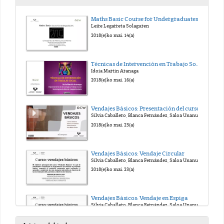
Maths Basic Course for Undergraduates
Leire Legarreta Solaguren
2018(e)ko mai. 14(a)
Técnicas de Intervención en Trabajo Social
Idoia Martin Aranaga
2018(e)ko mai. 16(a)
Vendajes Básicos: Presentación del curso
Silvia Caballero, Blanca Fernández, Saloa Unanue, Ana Belén Fraile
2018(e)ko mai. 23(a)
Vendajes Básicos: Vendaje Circular
Silvia Caballero, Blanca Fernández, Saloa Unanue, Ana Belén Fraile
2018(e)ko mai. 23(a)
Vendajes Básicos: Vendaje en Espiga
Silvia Caballero, Blanca Fernández, Saloa Unanue, Ana Belén Fraile
2018(e)ko mai. 23(a)