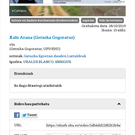
Kalitate eta Ikasketa Berrikuntzako Errektoreordetza
Inguruan
Vida Universitaria
Grabaketa data: 28/10/2019
Ikusia: 10 aldiz
Xabi Arana (Gernika Gogoratuz)
v34
(Gernika Gogoratuz; UPV/EHU)
serieak:
Gatazka Egoeran dauden Lurraldeak
Igorlea:
URALDE BLANCO, ENRIQUE
Eranskinak
Ez dago fitxategi atxikiturik
Bideo hau partekatu
URL: