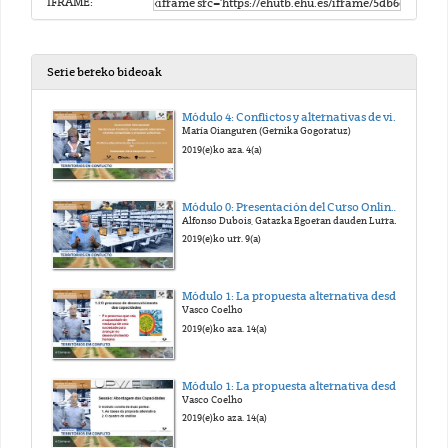
IFRAME:
Serie bereko bideoak
Módulo 4: Conflictos y alternativas de vida. Apuntes para la construcción de la paz. Presentación.
María Oianguren (Gernika Gogoratuz)
2019(e)ko aza. 4(a)
Módulo 0: Presentación del Curso Online Territorios en Conflicto.
Alfonso Dubois, Gatazka Egoeran dauden Lurraldeetan eraikitzen alternatibak, ikuspegi partekatuak eta prozesu kolektiboak
2019(e)ko urr. 9(a)
Módulo 1: La propuesta alternativa desde el enfoque de las capacidades: conceptos y marco de análisis
Vasco Coelho
2019(e)ko aza. 14(a)
Módulo 1: La propuesta alternativa desde el enfoque de las capacidades: conceptos y marco de análisis
Vasco Coelho
2019(e)ko aza. 14(a)