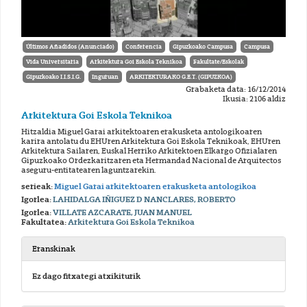
Últimos Añadidos (Anunciado)
Conferencia
Gipuzkoako Campusa
Campusa
Vida Universitaria
Arkitektura Goi Eskola Teknikoa
Fakultate/Eskolak
Gipuzkoako I.I.S.I.G.
Inguruan
ARKITEKTURAKO G.E.T. (GIPUZKOA)
Grabaketa data: 16/12/2014
Ikusia: 2106 aldiz
Arkitektura Goi Eskola Teknikoa
Hitzaldia Miguel Garai arkitektoaren erakusketa antologikoaren
karira antolatu du EHUren Arkitektura Goi Eskola Teknikoak, EHUren
Arkitektura Sailaren, Euskal Herriko Arkitektoen Elkargo Ofizialaren
Gipuzkoako Ordezkaritzaren eta Hermandad Nacional de Arquitectos
aseguru-entitatearen laguntzarekin.
serieak:
Miguel Garai arkitektoaren erakusketa antologikoa
Igorlea:
LAHIDALGA IÑIGUEZ D NANCLARES, ROBERTO
Igorlea:
VILLATE AZCARATE, JUAN MANUEL
Fakultatea:
Arkitektura Goi Eskola Teknikoa
Eranskinak
Ez dago fitxategi atxikiturik