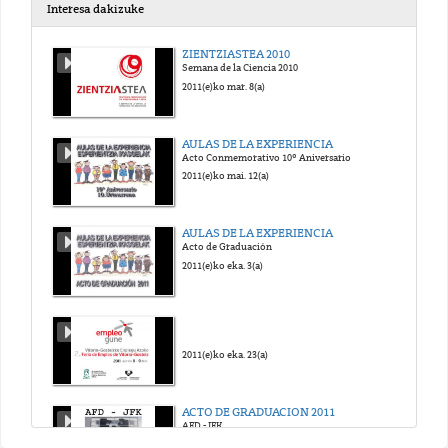
Interesa dakizuke
ZIENTZIASTEA 2010
Semana de la Ciencia 2010
2011(e)ko mar. 8(a)
AULAS DE LA EXPERIENCIA
Acto Conmemorativo 10º Aniversario
2011(e)ko mai. 12(a)
AULAS DE LA EXPERIENCIA
Acto de Graduación
2011(e)ko eka. 3(a)
2011(e)ko eka. 23(a)
ACTO DE GRADUACION 2011
AFD - JFK
2011(e)ko eka. 30(a)