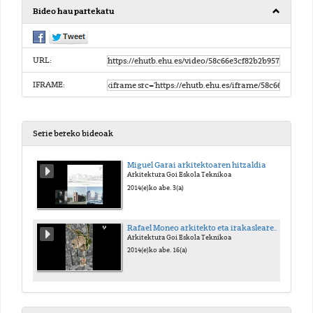
Bideo hau partekatu
URL:
IFRAME:
Serie bereko bideoak
Miguel Garai arkitektoaren hitzaldia
Arkitektura Goi Eskola Teknikoa
2014(e)ko abe. 3(a)
Rafael Moneo arkitekto eta irakaslearen hitzaldia
Arkitektura Goi Eskola Teknikoa
2014(e)ko abe. 16(a)