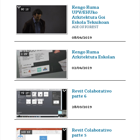
Kengo Kuma
90' 15''
UPV/EHUko
Arkitektura Goi
Eskola Teknikoan
AGE OF FOREST
08/04/2019
Kengo Kuma
1' 29''
Arkitektura Eskolan
02/04/2019
Revit Colaborativo
79' 17''
parte 6
28/03/2019
Revit Colaborativo
103' 53''
parte 5