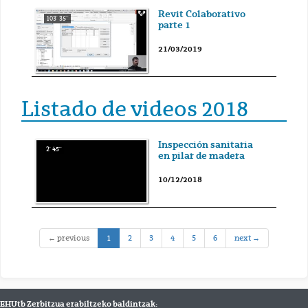
Revit Colaborativo
103' 35''
parte 1
21/03/2019
Listado de videos 2018
Inspección sanitaria
2' 45''
en pilar de madera
10/12/2018
(current)
← previous
1
2
3
4
5
6
next →
EHUtb Zerbitzua erabiltzeko baldintzak: