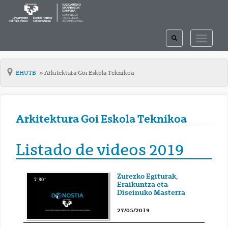
TOGGLE
TOGGLE
SEARCH
NAVIGAT
EHUTB
Arkitektura Goi Eskola Teknikoa
Arkitektura Goi Eskola Teknikoa
Listado de videos 2019
Zurezko Egiturak,
2' 30''
Eraikuntza eta
Diseinuko Masterra
27/05/2019