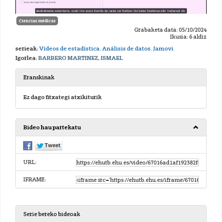
Ciencias médicas
Grabaketa data: 05/10/2024
Ikusia: 6 aldiz
serieak:
Vídeos de estadística. Análisis de datos. Jamovi
Igorlea:
BARBERO MARTINEZ, ISMAEL
Eranskinak
Ez dago fitxategi atxikiturik
Bideo hau partekatu
URL:
IFRAME:
Serie bereko bideoak