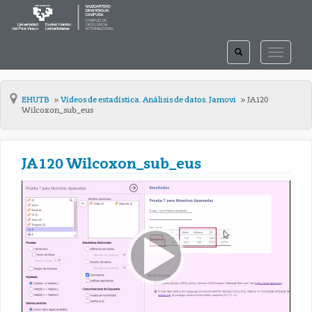
TOGGLE
TOGGLE
SEARCH
NAVIGAT
EHUTB
Vídeos de estadística. Análisis de datos. Jamovi
JA120
Wilcoxon_sub_eus
JA120 Wilcoxon_sub_eus