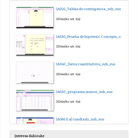
JA020_Tablas de contingencia_sub_eus
2024(e)ko urr. 5(a)
JA030_Prueba de hipótesis. Concepto_sub_eus
2024(e)ko urr. 5(a)
JA040 _Datos cuantitativos_sub_eus
2024(e)ko urr. 5(a)
JA050 _programa jamovi_sub_eus
2024(e)ko urr. 5(a)
JA060 Ji al cuadrado_sub_eus
2024(e)ko urr. 5(a)
Interesa dakizuke