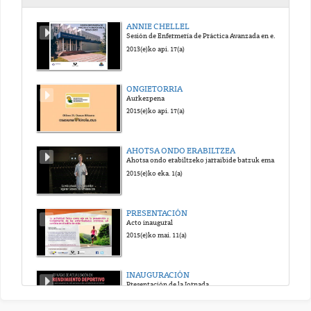
JA070 Normalidad de los datos de una variable cuantitativa_sub_eus
ANNIE CHELLEL
Sesión de Enfermería de Práctica Avanzada en el Reino Unido
2024(e)ko urr. 5(a)
2013(e)ko api. 17(a)
JA080 desviación típica_sub_eus
ONGIETORRIA
Aurkezpena
2024(e)ko urr. 5(a)
2015(e)ko api. 17(a)
JA090 Mann-Whitney_sub_eus
AHOTSA ONDO ERABILTZEA
Ahotsa ondo erabiltzeko jarraibide batzuk ematen dituen bideoa.
2024(e)ko urr. 5(a)
2015(e)ko eka. 1(a)
JA100 t de Student muestras independientes_sub_eus
PRESENTACIÓN
Acto inaugural
2024(e)ko urr. 5(a)
2015(e)ko mai. 11(a)
JA110 t de Student muestras dependientes_sub_eus
INAUGURACIÓN
Presentación de la Jornada
2024(e)ko urr. 5(a)
2015(e)ko ira. 12(a)