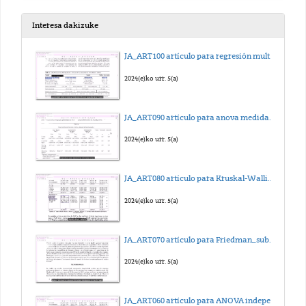
2025(e)ko abe. 15(a)
Interesa dakizuke
Práctica 03_Preparación 2_Hueso
JA_ART100 artículo para regresión multilineal_sub_eus
2025(e)ko abe. 15(a)
2024(e)ko urr. 5(a)
Práctica 03_Preparación 3_Sangre
JA_ART090 artículo para anova medidas repetidas_sub_eus
2025(e)ko abe. 15(a)
2024(e)ko urr. 5(a)
Práctica 04_Preparación 1_Frotis de médula ósea
JA_ART080 artículo para Kruskal-Wallis_sub_eus
2025(e)ko abe. 15(a)
2024(e)ko urr. 5(a)
Práctica 04_Preparación 2_Músculo esquelético
JA_ART070 artículo para Friedman_sub_eus
2025(e)ko abe. 15(a)
2024(e)ko urr. 5(a)
Práctica 04_preparación 3_Músculo liso
JA_ART060 artículo para ANOVA independiente_sub_eus