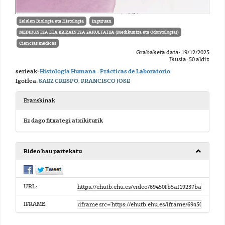
Zelulen Biologia eta Histologia
Inguruan
MEDIKUNTZA ETA ERIZAINTZA FAKULTATEA (Medikuntza eta Odontologia))
Ciencias médicas
Grabaketa data: 19/12/2025
Ikusia: 50 aldiz
serieak:
Histología Humana - Prácticas de Laboratorio
Igorlea:
SAEZ CRESPO, FRANCISCO JOSE
Eranskinak
Ez dago fitxategi atxikiturik
Bideo hau partekatu
URL:
IFRAME: