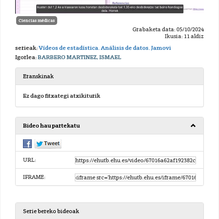
Ciencias médicas
Grabaketa data: 05/10/2024
Ikusia: 11 aldiz
serieak:
Vídeos de estadística. Análisis de datos. Jamovi
Igorlea:
BARBERO MARTINEZ, ISMAEL
Eranskinak
Ez dago fitxategi atxikiturik
Bideo hau partekatu
URL:
IFRAME:
Serie bereko bideoak