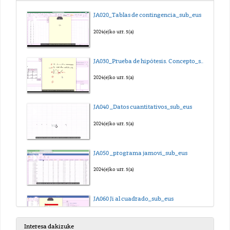
JA020_Tablas de contingencia_sub_eus
2024(e)ko urr. 5(a)
JA030_Prueba de hipótesis. Concepto_sub_eus
2024(e)ko urr. 5(a)
JA040 _Datos cuantitativos_sub_eus
2024(e)ko urr. 5(a)
JA050 _programa jamovi_sub_eus
2024(e)ko urr. 5(a)
JA060 Ji al cuadrado_sub_eus
2024(e)ko urr. 5(a)
Interesa dakizuke