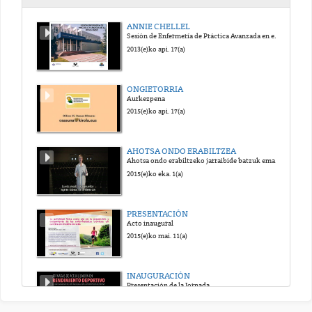
JA070 Normalidad de los datos de una variable cuantitativa_sub_eus
ANNIE CHELLEL
Sesión de Enfermería de Práctica Avanzada en el Reino Unido
2024(e)ko urr. 5(a)
2013(e)ko api. 17(a)
JA080 desviación típica_sub_eus
ONGIETORRIA
Aurkezpena
2024(e)ko urr. 5(a)
2015(e)ko api. 17(a)
JA090 Mann-Whitney_sub_eus
AHOTSA ONDO ERABILTZEA
Ahotsa ondo erabiltzeko jarraibide batzuk ematen dituen bideoa.
2024(e)ko urr. 5(a)
2015(e)ko eka. 1(a)
JA100 t de Student muestras independientes_sub_eus
PRESENTACIÓN
Acto inaugural
2024(e)ko urr. 5(a)
2015(e)ko mai. 11(a)
JA110 t de Student muestras dependientes_sub_eus
INAUGURACIÓN
Presentación de la Jornada
2024(e)ko urr. 5(a)
2015(e)ko ira. 12(a)