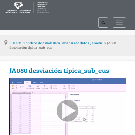
TOGGLE
TOGGLE
SEARCH
NAVIGAT
EHUTB
Vídeos de estadística. Análisis de datos. Jamovi
JA080
desviación típica_sub_eus
JA080 desviación típica_sub_eus