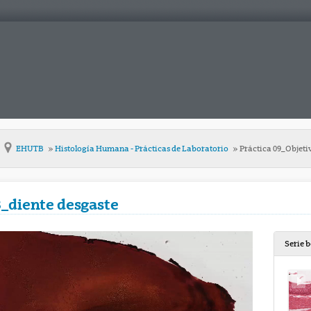
EHUTB
Histología Humana - Prácticas de Laboratorio
Práctica 09_Objeti
3_diente desgaste
Serie 