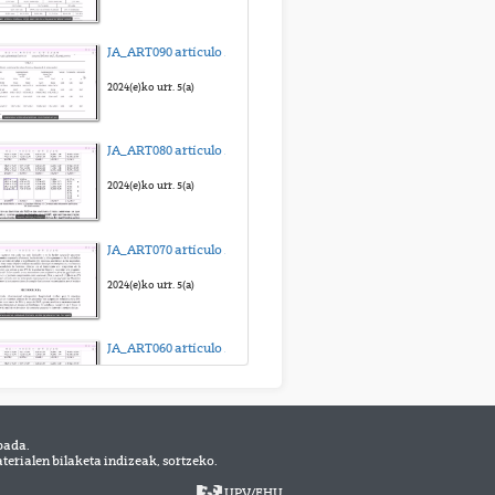
Práctica 03_Preparación 3_Sangre
JA_ART090 artículo para anova medidas repetidas_sub_eus
2025(e)ko abe. 15(a)
2024(e)ko urr. 5(a)
Práctica 04_Preparación 1_Frotis de médula ósea
JA_ART080 artículo para Kruskal-Wallis_sub_eus
2025(e)ko abe. 15(a)
2024(e)ko urr. 5(a)
Práctica 04_Preparación 2_Músculo esquelético
JA_ART070 artículo para Friedman_sub_eus
2025(e)ko abe. 15(a)
2024(e)ko urr. 5(a)
Práctica 04_preparación 3_Músculo liso
JA_ART060 artículo para ANOVA independiente_sub_eus
2025(e)ko abe. 16(a)
2024(e)ko urr. 5(a)
bada.
JA_ART050 artículo para t de Student dependientes_sub_eus
erialen bilaketa indizeak, sortzeko.
2024(e)ko urr. 5(a)
UPV
/
EHU