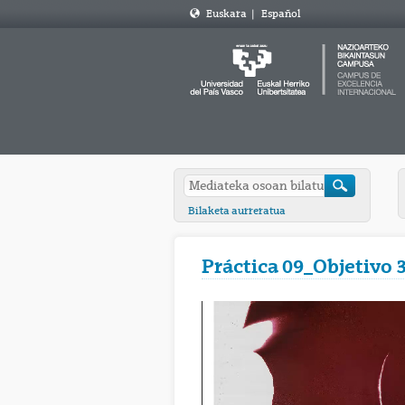
Euskara
|
Español
Bilaketa aurreratua
Práctica 09_Objetivo 