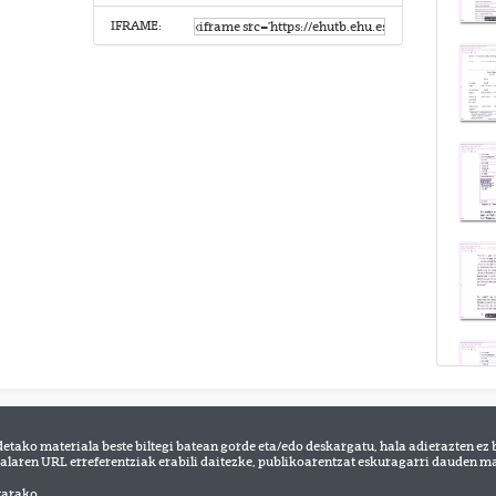
IFRAME:
detako materiala beste biltegi batean gorde eta/edo deskargatu, hala adierazten ez 
alaren URL erreferentziak erabili daitezke, publikoarentzat eskuragarri dauden mat
tarako