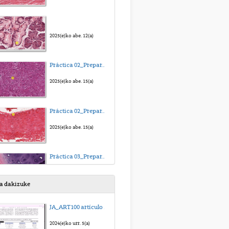
2025(e)ko abe. 12(a)
Práctica 02_Preparación 1_Paladar blando de conejo
2025(e)ko abe. 15(a)
Práctica 02_Preparación 2_Arteria muscular
2025(e)ko abe. 15(a)
Práctica 03_Preparación 1_Tráquea
2025(e)ko abe. 15(a)
sa dakizuke
Práctica 03_Preparación 2_Hueso
JA_ART100 artículo para regresión multilineal_sub_eus
2025(e)ko abe. 15(a)
2024(e)ko urr. 5(a)