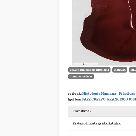
Zelulen Biologia eta Histologia
Inguruan
MED
Ciencias médicas
serieak:
Histología Humana - Prácticas
Igorlea:
SAEZ CRESPO, FRANCISCO JOS
Eranskinak
Ez dago fitxategi atxikiturik