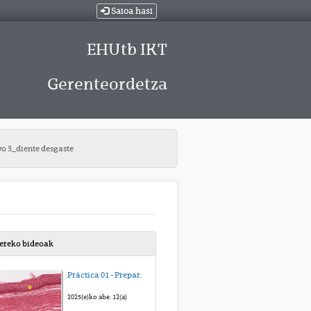
Saioa hasi
EHUtb IKT
Gerenteordetza
vo 3_diente desgaste
bereko bideoak
Práctica 01 - Preparación 1 - Paladar blando
2025(e)ko abe. 12(a)