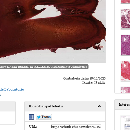
IKUNTZA ETA ERIZAINTZA FAKULTATEA (Medikuntza eta Odontologia))
Grabaketa data: 19/12/2025
Ikusia: 47 aldiz
 de Laboratorio
E
Intere
Bideo hau partekatu
URL: