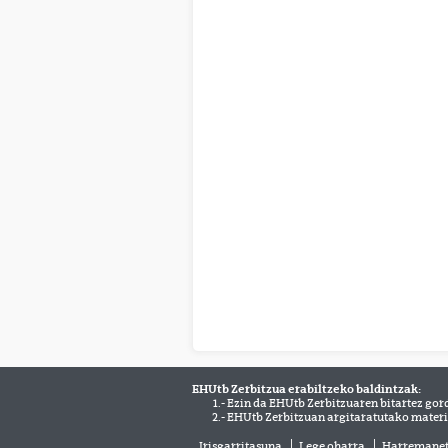
EHUtb Zerbitzua erabiltzeko baldintzak:
1.- Ezin da EHUtb Zerbitzuaren bitartez gor
2.- EHUtb Zerbitzuan argitaratutako materi
Irisgarritasuna
Lege oharra
Harremane