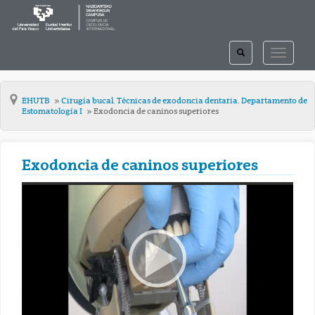
TOGGLE
TOGGLE
SEARCH
NAVIGAT
EHUTB
Cirugía bucal. Técnicas de exodoncia dentaria. Departamento de
Estomatología I
Exodoncia de caninos superiores
Exodoncia de caninos superiores