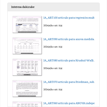
2020(e)ko urr. 14(a)
Interesa dakizuke
Forceps para exodoncias en el maxilar superior
JA_ART100 artículo para regresión multilineal_sub_eus
2020(e)ko urr. 14(a)
2024(e)ko urr. 5(a)
Forceps para extracciones en el maxilar inferior
JA_ART090 artículo para anova medidas repetidas_sub_eus
2020(e)ko urr. 14(a)
2024(e)ko urr. 5(a)
Exodoncia de incisivos superiores
JA_ART080 artículo para Kruskal-Wallis_sub_eus
2020(e)ko urr. 14(a)
2024(e)ko urr. 5(a)
Exodoncia de caninos superiores
JA_ART070 artículo para Friedman_sub_eus
2020(e)ko urr. 14(a)
2024(e)ko urr. 5(a)
Exodoncia de primer premolar superior
JA_ART060 artículo para ANOVA independiente_sub_eus