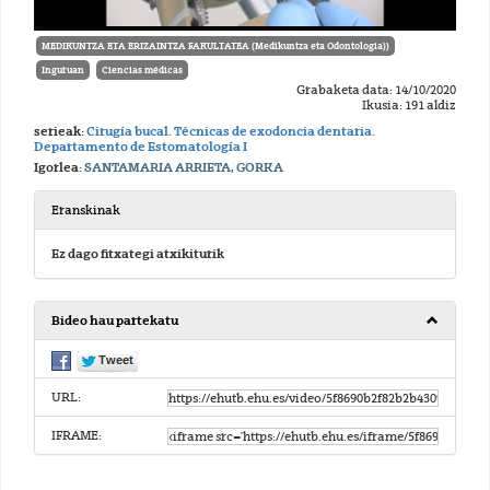
MEDIKUNTZA ETA ERIZAINTZA FAKULTATEA (Medikuntza eta Odontologia))
Inguruan
Ciencias médicas
Grabaketa data: 14/10/2020
Ikusia: 191 aldiz
serieak:
Cirugía bucal. Técnicas de exodoncia dentaria.
Departamento de Estomatología I
Igorlea:
SANTAMARIA ARRIETA, GORKA
Eranskinak
Ez dago fitxategi atxikiturik
Bideo hau partekatu
URL:
IFRAME: