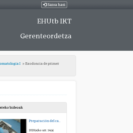
Saioa hasi
EHUtb IKT
Gerenteordetza
tomatología I
Exodoncia de primer
bereko bideoak
Preparación del campo quirúrgico
2020(e)ko urr. 14(a)