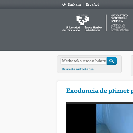
Euskara
|
Español
Bilaketa aurreratua
Exodoncia de primer 