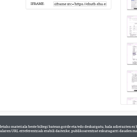
IFRAME:
detako materiala beste biltegi batean gorde eta/edo deskargatu, hala adierazten ez 
alaren URL erreferentziak erabili daitezke, publikoarentzat eskuragarri dauden mat