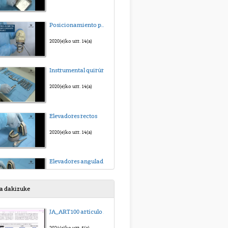
Posicionamiento para la exodoncia dentaria
2020(e)ko urr. 14(a)
Instrumental quirúrgico para la exodoncia.
2020(e)ko urr. 14(a)
Elevadores rectos
2020(e)ko urr. 14(a)
Elevadores angulados de Winter
2020(e)ko urr. 14(a)
sa dakizuke
Forceps para exodoncias en el maxilar superior
JA_ART100 artículo para regresión multilineal_sub_eus
2020(e)ko urr. 14(a)
2024(e)ko urr. 5(a)