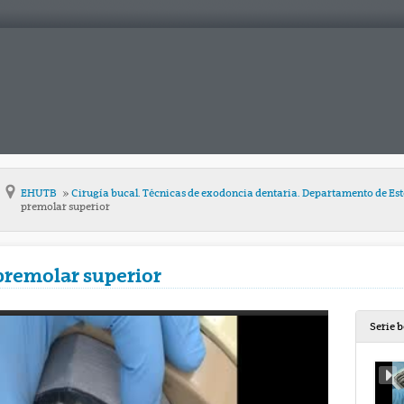
EHUTB
Cirugía bucal. Técnicas de exodoncia dentaria. Departamento de Es
premolar superior
premolar superior
Serie 