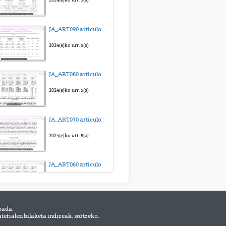
Forceps para extracciones en el maxilar inferior
JA_ART090 artículo para anova medidas repetidas_sub_eus
2020(e)ko urr. 14(a)
2024(e)ko urr. 5(a)
Exodoncia de incisivos superiores
JA_ART080 artículo para Kruskal-Wallis_sub_eus
2020(e)ko urr. 14(a)
2024(e)ko urr. 5(a)
Exodoncia de caninos superiores
JA_ART070 artículo para Friedman_sub_eus
2020(e)ko urr. 14(a)
2024(e)ko urr. 5(a)
Exodoncia de primer premolar superior
JA_ART060 artículo para ANOVA independiente_sub_eus
2020(e)ko urr. 14(a)
2024(e)ko urr. 5(a)
bada.
Práctica 09_Objetivo 3_diente desgaste
erialen bilaketa indizeak, sortzeko.
2025(e)ko abe. 19(a)