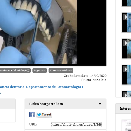
tza eta Odontologia))
Inguruan
Ciencias médicas
Grabaketa data: 14/10/2020
Ikusia: 362 aldiz
odoncia dentaria. Departamento de Estomatología I
A
Bideo hau partekatu
Intere
URL: