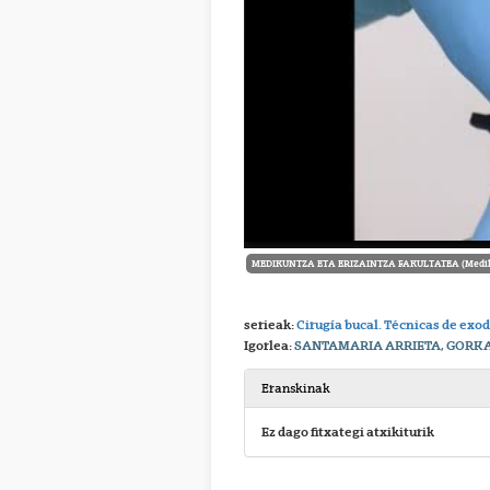
MEDIKUNTZA ETA ERIZAINTZA FAKULTATEA (Medikun
serieak:
Cirugía bucal. Técnicas de ex
Igorlea:
SANTAMARIA ARRIETA, GORK
Eranskinak
Ez dago fitxategi atxikiturik