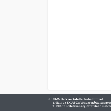
EHUtb Zerbitzua erabiltzeko baldintzak:
1.- Ezin da EHUtb Zerbitzuaren bitartez gor
2.- EHUtb Zerbitzuan argitaratutako materi