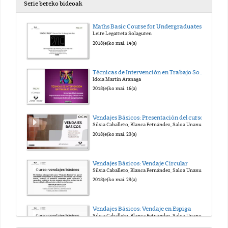
Serie bereko bideoak
Maths Basic Course for Undergraduates
Leire Legarreta Solaguren
2018(e)ko mai. 14(a)
Técnicas de Intervención en Trabajo Social
Idoia Martin Aranaga
2018(e)ko mai. 16(a)
Vendajes Básicos: Presentación del curso
Silvia Caballero, Blanca Fernández, Saloa Unanue, Ana Belén Fraile
2018(e)ko mai. 23(a)
Vendajes Básicos: Vendaje Circular
Silvia Caballero, Blanca Fernández, Saloa Unanue, Ana Belén Fraile
2018(e)ko mai. 23(a)
Vendajes Básicos: Vendaje en Espiga
Silvia Caballero, Blanca Fernández, Saloa Unanue, Ana Belén Fraile
2018(e)ko mai. 23(a)