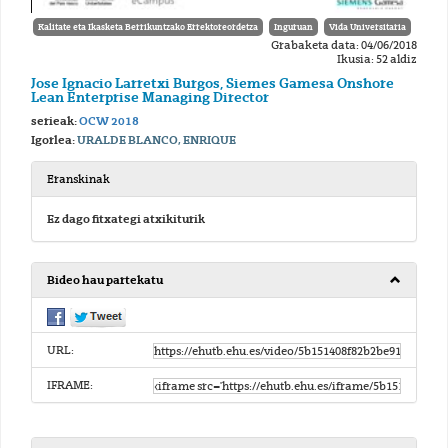
Kalitate eta Ikasketa Berrikuntzako Errektoreordetza
Inguruan
Vida Universitaria
Grabaketa data: 04/06/2018
Ikusia: 52 aldiz
Jose Ignacio Larretxi Burgos, Siemes Gamesa Onshore
Lean Enterprise Managing Director
serieak:
OCW 2018
Igorlea:
URALDE BLANCO, ENRIQUE
Eranskinak
Ez dago fitxategi atxikiturik
Bideo hau partekatu
URL:
IFRAME: