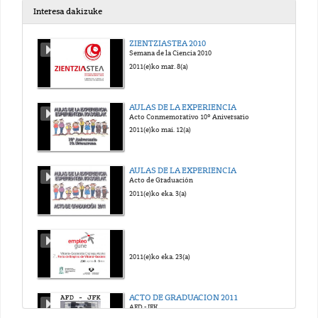
Interesa dakizuke
Vendajes Básicos: Vendaje en Espiga Invertida
ZIENTZIASTEA 2010
Silvia Caballero, Blanca Fernández, Saloa Unanue, Ana Belén Fraile
Semana de la Ciencia 2010
2018(e)ko mai. 23(a)
2011(e)ko mar. 8(a)
Vendajes Básicos: Vendaje en Recurrente en dedo
AULAS DE LA EXPERIENCIA
Silvia Caballero, Blanca Fernández, Saloa Unanue, Ana Belén Fraile
Acto Conmemorativo 10º Aniversario
2018(e)ko mai. 23(a)
2011(e)ko mai. 12(a)
Vendajes Básicos: Vendaje en Recurrente en Muñon
AULAS DE LA EXPERIENCIA
Silvia Caballero, Blanca Fernández, Saloa Unanue, Ana Belén Fraile
Acto de Graduación
2018(e)ko mai. 23(a)
2011(e)ko eka. 3(a)
Curso de Economía laboral: Presentación del Curso
Mari Luz de la Cal, Jon Bernat Zubiri rey, Garikoitz Otazua Garmendia
2018(e)ko mai. 23(a)
2011(e)ko eka. 23(a)
Curso de Economía Laboral: Presentación del curso, Temario y Evaluación
ACTO DE GRADUACION 2011
Mari Luz de la Cal, Jon Bernat Zubiri rey, Garikoitz Otazua Garmendia
AFD - JFK
2018(e)ko uzt. 6(a)