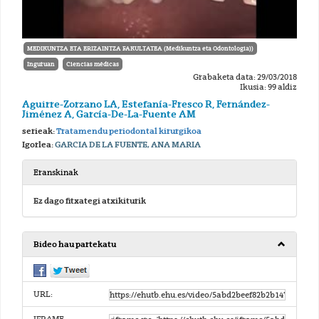
MEDIKUNTZA ETA ERIZAINTZA FAKULTATEA (Medikuntza eta Odontologia))
Inguruan
Ciencias médicas
Grabaketa data: 29/03/2018
Ikusia: 99 aldiz
Aguirre-Zorzano LA, Estefanía-Fresco R, Fernández-
Jiménez A, García-De-La-Fuente AM
serieak:
Tratamendu periodontal kirurgikoa
Igorlea:
GARCIA DE LA FUENTE, ANA MARIA
Eranskinak
Ez dago fitxategi atxikiturik
Bideo hau partekatu
URL: