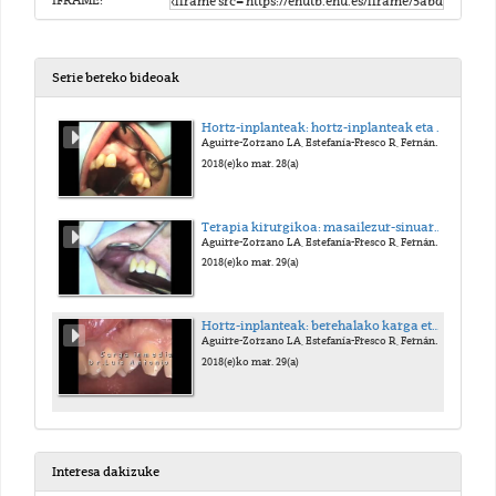
IFRAME:
Serie bereko bideoak
Hortz-inplanteak: hortz-inplanteak eta konektibo-ehunaren mentua
Aguirre-Zorzano LA, Estefanía-Fresco R, Fernández-Jiménez A, García-De-La-Fuente AM
2018(e)ko mar. 28(a)
Terapia kirurgikoa: masailezur-sinuaren igotzea eta hortz-inplanteak saio berean.
Aguirre-Zorzano LA, Estefanía-Fresco R, Fernández-Jiménez A, García-De-La-Fuente AM
2018(e)ko mar. 29(a)
Hortz-inplanteak: berehalako karga eta behin-behineko hortz-protesia
Aguirre-Zorzano LA, Estefanía-Fresco R, Fernández-Jiménez A, García-De-La-Fuente AM
2018(e)ko mar. 29(a)
Interesa dakizuke