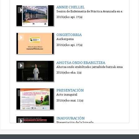
ANNIE CHELLEL
Sesión de Enfermería de Práctica Avanzada en el Reino Unido
2013(e)ko api. 17(a)
ONGIETORRIA
Aurkezpena
2015(e)ko api. 17(a)
AHOTSA ONDO ERABILTZEA
Ahotsa ondo erabiltzeko jarraibide batzuk ematen dituen bideoa.
2015(e)ko eka. 1(a)
PRESENTACIÓN
Acto inaugural
2015(e)ko mai. 11(a)
INAUGURACIÓN
Presentación de la Jornada
2015(e)ko ira. 12(a)