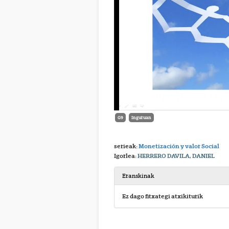
G9
Inguruan
serieak:
Monetización y valor Social
Igorlea:
HERRERO DAVILA, DANIEL
Eranskinak
Ez dago fitxategi atxikiturik