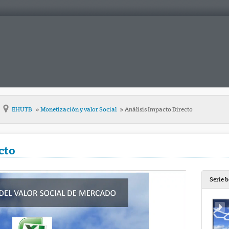
EHUTB
Monetización y valor Social
Análisis Impacto Directo
cto
Serie 