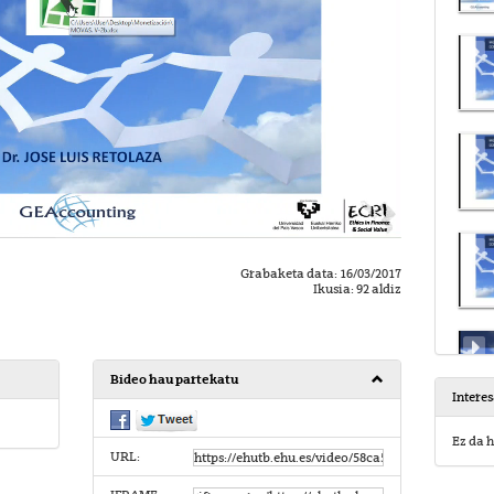
Grabaketa data: 16/03/2017
Ikusia: 92 aldiz
Bideo hau partekatu
Intere
Ez da h
URL: