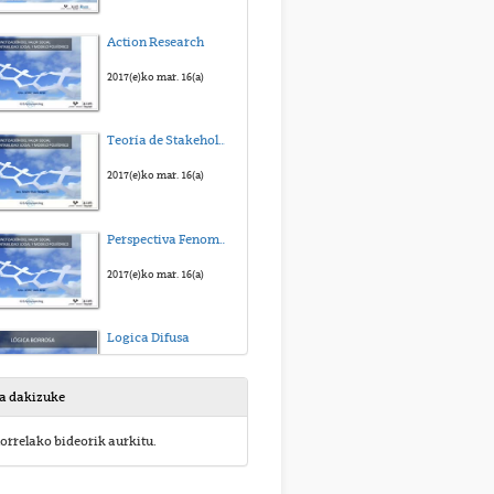
Action Research
2017(e)ko mar. 16(a)
Teoría de Stakeholder
2017(e)ko mar. 16(a)
Perspectiva Fenomenológica
2017(e)ko mar. 16(a)
Logica Difusa
2017(e)ko mar. 16(a)
sa dakizuke
Modelo Poliédrico
orrelako bideorik aurkitu.
2017(e)ko mar. 16(a)