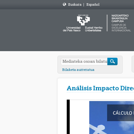
Euskara
|
Español
Bilaketa aurreratua
Análisis Impacto Dire