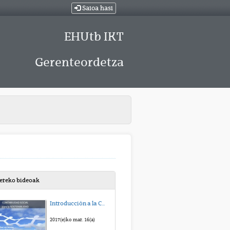
Saioa hasi
EHUtb IKT
Gerenteordetza
bereko bideoak
Introducción a la Contabilidad Social
2017(e)ko mar. 16(a)