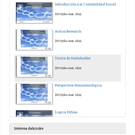
Introducción a la Contabilidad Social
2017(e)ko mar. 16(a)
Action Research
2017(e)ko mar. 16(a)
Teoría de Stakeholder
2017(e)ko mar. 16(a)
Perspectiva Fenomenológica
2017(e)ko mar. 16(a)
Logica Difusa
2017(e)ko mar. 16(a)
Interesa dakizuke