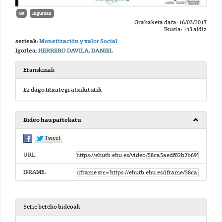
G9
Inguruan
Grabaketa data: 16/03/2017
Ikusia: 143 aldiz
serieak:
Monetización y valor Social
Igorlea:
HERRERO DAVILA, DANIEL
Eranskinak
Ez dago fitxategi atxikiturik
Bideo hau partekatu
URL:
IFRAME:
Serie bereko bideoak