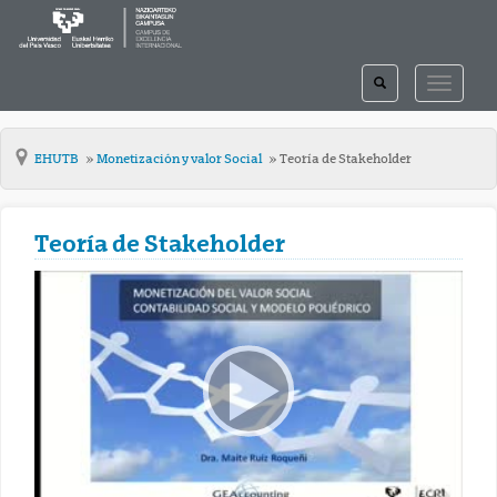
TOGGLE
TOGGLE
SEARCH
NAVIGAT
EHUTB
Monetización y valor Social
Teoría de Stakeholder
Teoría de Stakeholder