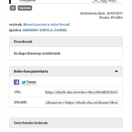
G9
Inguruan
Grabaketa data: 16/03/2017
Ikusia: 69 aldiz
serieak:
Monetización y valor Social
Igorlea:
HERRERO DAVILA, DANIEL
Eranskinak
Ez dago fitxategi atxikiturik
Bideo hau partekatu
URL:
IFRAME:
Serie bereko bideoak