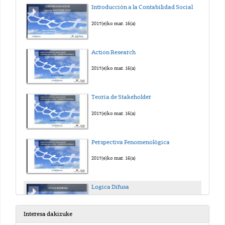
Introducción a la Contabilidad Social
2017(e)ko mar. 16(a)
Action Research
2017(e)ko mar. 16(a)
Teoría de Stakeholder
2017(e)ko mar. 16(a)
Perspectiva Fenomenológica
2017(e)ko mar. 16(a)
Logica Difusa
2017(e)ko mar. 16(a)
Interesa dakizuke