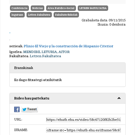
Conferencia
Noticias
Área Xurídico-Social
LETREN FAKULTATEA
Inguruan
Letren Fakultatea
Fakultate/Eskolak
Grabaketa data: 09/11/2015
Ikusia: 0 denbora
.
.
serieak:
Plinio El Viejo y la construcción de Hispanio Citerior
Igorlea:
MENDIBIL LETURIA, AITOR
Fakultatea:
Letren Fakultatea
Eranskinak
Ez dago fitxategi atxikiturik
Bideo hau partekatu
URL:
IFRAME: