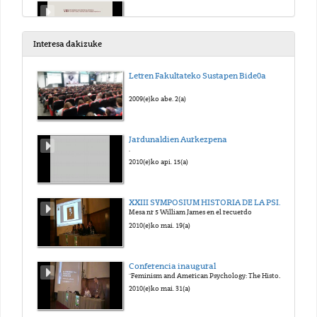
.
2015(e)ko aza. 9(a)
Interesa dakizuke
Coloquio 1ª sesión
Letren Fakultateko Sustapen Bide0a
2015(e)ko aza. 9(a)
2009(e)ko abe. 2(a)
Jardunaldien Aurkezpena
.
2015(e)ko aza. 9(a)
2010(e)ko api. 15(a)
XXIII SYMPOSIUM HISTORIA DE LA PSICOLOGIA SEHP 2010
Mesa nr 5 William James en el recuerdo
2015(e)ko aza. 9(a)
2010(e)ko mai. 19(a)
Coloquio 2ª sesión
Conferencia inaugural
"Feminism and American Psychology: The History of a Relationship"
2015(e)ko aza. 9(a)
2010(e)ko mai. 31(a)