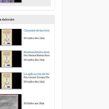
sa dakizuke
Clausura de las Jornadas
.
2011(e)ko eka. 24(a)
Nomenclatura monetaria hispana: usos y voces en la documentación.
Dra. Fátima Martín Escudero y Dra. Mª Teresa Muñoz Serrulla (Universidad Complutense, Madrid)
2011(e)ko eka. 24(a)
La aplicación de técnicas informáticas con fines docentes para un manual de Paleografía.
Dra. Leonor Zozaya (Universidad Complutense, Madrid)
2011(e)ko eka. 24(a)
.
2013(e)ko aza. 28(a)