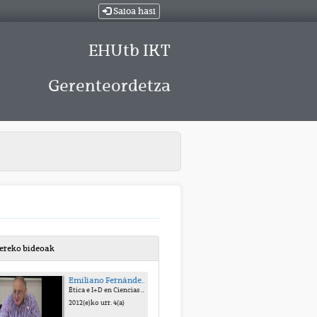
Saioa hasi
EHUtb IKT
Gerenteordetza
bereko bideoak
Emiliano Fernández de Pinedo
Ética e I+D en Ciencias Humanas y Sociales
2012(e)ko urr. 4(a)