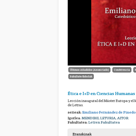
Últimos Añadidos (Anunciado)
Conferencia
Fakultate/Eskolak
Ética e I+D en Ciencias Humanas 
Lección inaugural del Máster Europa y el 
de Letras.
serieak:
Emiliano Fernández de Pinedo
Igorlea:
MENDIBIL LETURIA, AITOR
Fakultatea:
Letren Fakultatea
Eranskinak