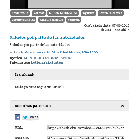
Conferencia
Noticias
LETREN FAKULTATEA
Inguruan
Letren Fakultatea
Fakultate/Eskolak
Arabako campusa
Campusa
Grabaketa data: 07/06/2010
Ikusia: 1565 aldiz
Saludos por parte de las autoridades
Saludos por parte de las autoridades
serieak:
Vasconia en la Alta Edad Media, 450-1000
Igorlea:
MENDIBIL LETURIA, AITOR
Fakultatea:
Letren Fakultatea
Eranskinak
Ez dago fitxategi atxikiturik
Bideo hau partekatu
URL:
IFRAME: