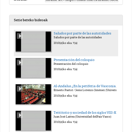
Serie bereko bideoak
Saludos por parte de las autoridades
Saludos por parte de las autoridades
2010(e)ko eka. 7(a)
Presentación del coloquio
Presentación del coloquio
2010(e)ko eka. 7(a)
Al-Andalus ¿En la periferia de Vasconia?:Sistemas de dominación de balad Bambaluna y de Alaba wal-l-Qilâ' en la octava centuria
Ernesto Pastor / Jesús Lorenzo Jiménez (Universidad del País Vasco)
2010(e)ko eka. 7(a)
Territorio y sociedad de los siglos VIII-X
Juan José Larrea (Universidad delPaís Vasco)
2010(e)ko eka. 7(a)