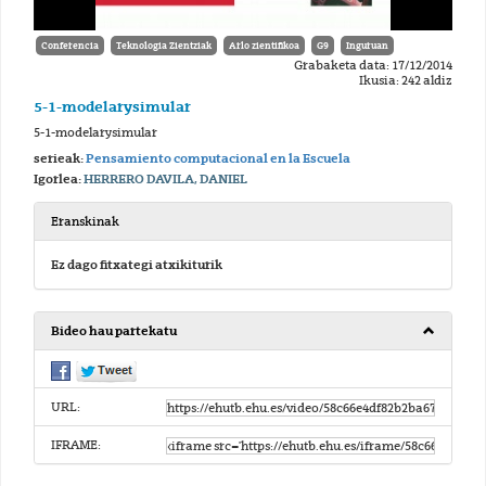
Conferencia
Teknologia Zientziak
Arlo zientifikoa
G9
Inguruan
Grabaketa data: 17/12/2014
Ikusia: 242 aldiz
5-1-modelarysimular
5-1-modelarysimular
serieak:
Pensamiento computacional en la Escuela
Igorlea:
HERRERO DAVILA, DANIEL
Eranskinak
Ez dago fitxategi atxikiturik
Bideo hau partekatu
URL:
IFRAME: