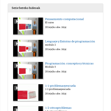
Serie bereko bideoak
Pensamiento computacional
El curso
2014(e)ko abe. 16(a)
Lenguaje y Entorno de programación
módulo 2
2014(e)ko abe. 16(a)
Programación: conceptos y técnicas
Módulo 3
2014(e)ko abe. 16(a)
1-1-problemasyescuela
1-1-problemasyescuela
2014(e)ko abe. 16(a)
1-2-otrosproblemas