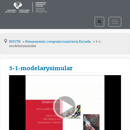
TOGGLE
TOGGLE
SEARCH
NAVIGAT
EHUTB
Pensamiento computacional en la Escuela
5-1-
modelarysimular
5-1-modelarysimular