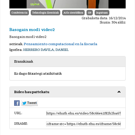
Conferencia
Teknologia Zientziak
Arlo zientifikoa
G9
Inguruan
Grabaketa data: 16/12/2014
Ikusia: 304 aldiz
Basogain mod1 video2
Basogain mod1 video2
serieak:
Pensamiento computacional en la Escuela
Igorlea:
HERRERO DAVILA, DANIEL
Eranskinak
Ez dago fitxategi atxikiturik
Bideo hau partekatu
URL:
IFRAME: