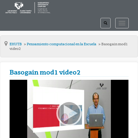
TOGGLE
TOGGLE
SEARCH
NAVIGAT
EHUTB
Pensamiento computacional en la Escuela
Basogain mod1
video2
Basogain mod1 video2