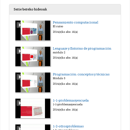
Serie bereko bideoak
Pensamiento computacional
El curso
2014(e)ko abe. 16(a)
Lenguaje y Entorno de programación
módulo 2
2014(e)ko abe. 16(a)
Programación: conceptos y técnicas
Módulo 3
2014(e)ko abe. 16(a)
1-1-problemasyescuela
1-1-problemasyescuela
2014(e)ko abe. 16(a)
1-2-otrosproblemas