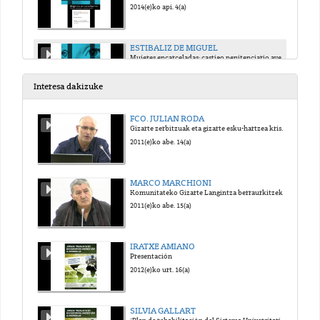
2014(e)ko api. 4(a)
ESTIBALIZ DE MIGUEL
Mujeres encarceladas: castigo penitenciario ayer y hoy
2014(e)ko api. 4(a)
Interesa dakizuke
LAURA MACAYA
FCO. JULIAN RODA
Experiencias investigadoras: "La ley como construcción de feminidad"
Gizarte zerbitzuak eta gizarte esku-hartzea krisi garaietan: bilakaera eta joerak
2014(e)ko api. 4(a)
2011(e)ko abe. 14(a)
LAURA VARA Y MARIA RUIZ TORRADO
MARCO MARCHIONI
Experiencias investigadoras: "Mujeres después de la cárcel"
Komunitateko Gizarte Langintza berraurkitzeko beharra
2014(e)ko api. 4(a)
2011(e)ko abe. 15(a)
ESTIBALIZ DE MIGUEL
IRATXE AMIANO
Experiencias investigadoras: "Presentación de la Red SinRejas"
Presentación
2014(e)ko api. 4(a)
2012(e)ko urt. 16(a)
ASOCIACIÓN MILENTA MUYERES
SILVIA GALLART
Experiencias de transformación
"Plan de rehabilitación del Sistema Universitario en Haití"