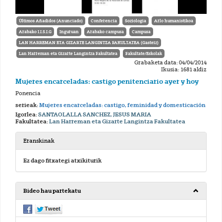
Últimos Añadidos (Anunciado)
Conferencia
Soziologia
Arlo humanistikoa
Arabako I.I.S.I.G
Inguruan
Arabako campusa
Campusa
LAN HARREMAN ETA GIZARTE LANGINTZA FAKULTATEA (Gasteiz)
Lan Harreman eta Gizarte Langintza Fakultatea
Fakultate/Eskolak
Grabaketa data: 04/04/2014
Ikusia: 1681 aldiz
Mujeres encarceladas: castigo penitenciario ayer y hoy
Ponencia
serieak:
Mujeres encarceladas: castigo, feminidad y domesticación
Igorlea:
SANTAOLALLA SANCHEZ, JESUS MARIA
Fakultatea:
Lan Harreman eta Gizarte Langintza Fakultatea
Eranskinak
Ez dago fitxategi atxikiturik
Bideo hau partekatu