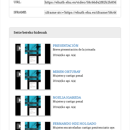
URL:
IFRAME:
Serie bereko bideoak
PRESENTACIÓN
Breve presentación de la jornada
2014(e)ko api. 4(a)
MIREN ORTUBAY
Mujeres y castigo penal
2014(e)ko api. 4(a)
NOELIA IGAREDA
Mujeres y castigo penal
2014(e)ko api. 4(a)
FERNANDO HDZ HOLGADO
Mujeres encarceladas: castigo penitenciario ayer y hoy