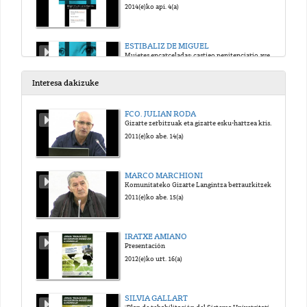
2014(e)ko api. 4(a)
ESTIBALIZ DE MIGUEL
Mujeres encarceladas: castigo penitenciario ayer y hoy
2014(e)ko api. 4(a)
Interesa dakizuke
LAURA MACAYA
FCO. JULIAN RODA
Experiencias investigadoras: "La ley como construcción de feminidad"
Gizarte zerbitzuak eta gizarte esku-hartzea krisi garaietan: bilakaera eta joerak
2014(e)ko api. 4(a)
2011(e)ko abe. 14(a)
LAURA VARA Y MARIA RUIZ TORRADO
MARCO MARCHIONI
Experiencias investigadoras: "Mujeres después de la cárcel"
Komunitateko Gizarte Langintza berraurkitzeko beharra
2014(e)ko api. 4(a)
2011(e)ko abe. 15(a)
ESTIBALIZ DE MIGUEL
IRATXE AMIANO
Experiencias investigadoras: "Presentación de la Red SinRejas"
Presentación
2014(e)ko api. 4(a)
2012(e)ko urt. 16(a)
ASOCIACIÓN MILENTA MUYERES
SILVIA GALLART
Experiencias de transformación
"Plan de rehabilitación del Sistema Universitario en Haití"