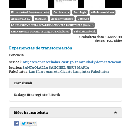
Últimos Añadidos (Anunciado)
Conferencia
Soziologia
Arlo humanistikoa
Arabako I.I.S.I.G
Inguruan
Arabako campusa
Campusa
LAN HARREMAN ETA GIZARTE LANGINTZA FAKULTATEA (Gasteiz)
Lan Harreman eta Gizarte Langintza Fakultatea
Fakultate/Eskolak
Grabaketa data: 04/04/2014
Ikusia: 1562 aldiz
Experiencias de transformación
Ponencia
serieak:
Mujeres encarceladas: castigo, feminidad y domesticación
Igorlea:
SANTAOLALLA SANCHEZ, JESUS MARIA
Fakultatea:
Lan Harreman eta Gizarte Langintza Fakultatea
Eranskinak
Ez dago fitxategi atxikiturik
Bideo hau partekatu