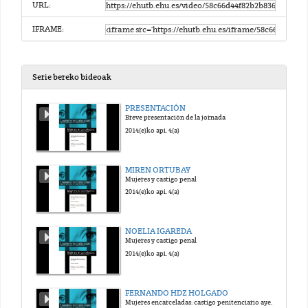
URL:
IFRAME:
Serie bereko bideoak
PRESENTACIÓN
Breve presentación de la jornada
2014(e)ko api. 4(a)
MIREN ORTUBAY
Mujeres y castigo penal
2014(e)ko api. 4(a)
NOELIA IGAREDA
Mujeres y castigo penal
2014(e)ko api. 4(a)
FERNANDO HDZ HOLGADO
Mujeres encarceladas: castigo penitenciario ayer y hoy