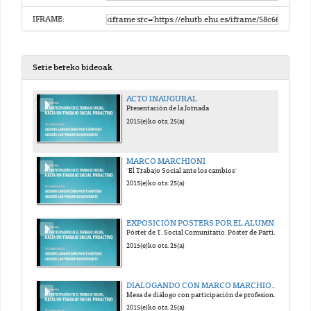
IFRAME:
Serie bereko bideoak
ACTO INAUGURAL
Presentación de la Jornada
2015(e)ko ots. 25(a)
MARCO MARCHIONI
"El Trabajo Social ante los cambios"
2015(e)ko ots. 25(a)
EXPOSICIÓN POSTERS POR EL ALUMNADO DE LA ESCUELA
Póster de T. Social Comunitario. Póster de Participación ciudadana
2015(e)ko ots. 25(a)
DIALOGANDO CON MARCO MARCHIONI (1ª Parte)
Mesa de diálogo con participación de profesionales
2015(e)ko ots. 25(a)