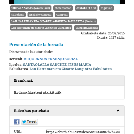
Últimos Añadidos (Anunciado)
Presentación
Arabako I.I.S.I.G
Inguruan
Soziologia
Arabako campusa
Campusa
LAN HARREMAN ETA GIZARTE LANGINTZA FAKULTATEA (Gasteiz)
Lan Harreman eta Gizarte Langintza Fakultatea
Fakultate/Eskolak
Grabaketa data: 25/02/2015
Ikusia: 1427 aldiz
Presentación de la Jornada
Discursos de la autoridades
serieak:
VIII JORNADA TRABAJO SOCIAL
Igorlea:
SANTAOLALLA SANCHEZ, JESUS MARIA
Fakultatea:
Lan Harreman eta Gizarte Langintza Fakultatea
Eranskinak
Ez dago fitxategi atxikiturik
Bideo hau partekatu
URL: