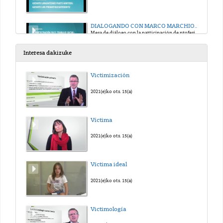
DIALOGANDO CON MARCO MARCHIONI (2ª Parte)
Mesa de diálogo con la participación de profesionales
2015(e)ko ots. 25(a)
Interesa dakizuke
TEATRO FINAL
Victimización
Representación con actores no profesionales
2015(e)ko ots. 25(a)
2021(e)ko ots. 15(a)
Víctima
2021(e)ko ots. 15(a)
Víctima ideal
2021(e)ko ots. 15(a)
Victimología