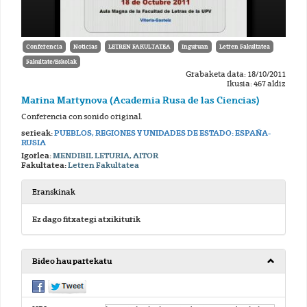
Conferencia
Noticias
LETREN FAKULTATEA
Inguruan
Letren Fakultatea
Fakultate/Eskolak
Grabaketa data: 18/10/2011
Ikusia: 467 aldiz
Marina Martynova (Academia Rusa de las Ciencias)
Conferencia con sonido original.
serieak:
PUEBLOS, REGIONES Y UNIDADES DE ESTADO: ESPAÑA-
RUSIA
Igorlea:
MENDIBIL LETURIA, AITOR
Fakultatea:
Letren Fakultatea
Eranskinak
Ez dago fitxategi atxikiturik
Bideo hau partekatu