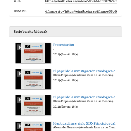
URL:
IFRAME:
Serie bereko bideoak
Presentación
.
2011(e)ko urr. 18(a)
El papel de la investigación etnológica en el estudio de los conflictos étnicos (Ruso)
Elena Filipova (Academia Rusa de las Ciencias)
2011(e)ko urr. 18(a)
El papel de la investigación etnológica en el estudio de los conflictos étnicos (traducción al español)
Elena Filipova (Academia Rusa de las Ciencias)
2011(e)ko urr. 18(a)
Identidad rusa: siglo XIX- Principios del siglo XXI (Ruso)
Alexander Buganov (Academia Rusa de las Ciencias)