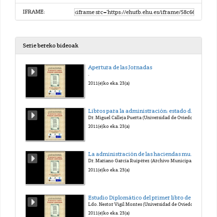
IFRAME:
Serie bereko bideoak
Apertura de las Jornadas
.
2011(e)ko eka. 23(a)
Libros para la administración: estado de la investigación y perspectivas de futuro.
Dr. Miguel Calleja Puerta (Universidad de Oviedo)
2011(e)ko eka. 23(a)
La administración de las haciendas municipales en la Corona de Castilla en el Antiguo Régimen. Estudio archivístico en sus libros registro
Dr. Mariano García Ruipérez (Archivo Municipal de Toledo)
2011(e)ko eka. 23(a)
Estudio Diplomático del primer libro de rentas en la iglesia de Oviedo (1451-1456)
Ldo. Nestor Vigil Montes (Universidad de Oviedo)
2011(e)ko eka. 23(a)