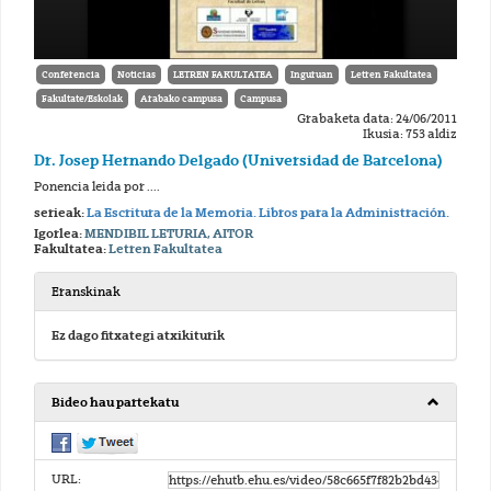
Conferencia
Noticias
LETREN FAKULTATEA
Inguruan
Letren Fakultatea
Fakultate/Eskolak
Arabako campusa
Campusa
Grabaketa data: 24/06/2011
Ikusia: 753 aldiz
Dr. Josep Hernando Delgado (Universidad de Barcelona)
Ponencia leida por ....
serieak:
La Escritura de la Memoria. Libros para la Administración.
Igorlea:
MENDIBIL LETURIA, AITOR
Fakultatea:
Letren Fakultatea
Eranskinak
Ez dago fitxategi atxikiturik
Bideo hau partekatu
URL: