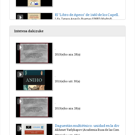
El "Libro de Apeos" de 1460 de los Capellanes del Número de la Catedral de Burgos.
Lda. Teresa Angulo Fuertes (UNED,Madrid)
2011(e)ko eka. 23(a)
Interesa dakizuke
Los libros de las Declaratorias de Toledo.
Lda. Mª Esperanza Simón Valencia (UNED, Madrid)
.
2011(e)ko eka. 23(a)
2013(e)ko aza. 28(a)
El "Libro Mudéjar" de la abadía de Santa Ana del Císter.
Dra. Alicia Marchant (Universidad de Málaga)
.
2011(e)ko eka. 23(a)
2015(e)ko urr. 30(a)
La memoria de la ciudad: Libros de Actas.
Dra. Amparo Moreno Trujillo y Dra. Mª José Osorio Pérez (Universidad de Granada)
.
2011(e)ko eka. 23(a)
2013(e)ko aza. 28(a)
El "Libro de Estimaciones" de los vecinos de y bienes raices del Valle de Oyarzun (1499-1520)
Daguestán multiétnico: unidad en la diversidad (Español)
Dr. José Ángel Lema Pueyo y Dr. José Antonio Munita Loinaz (UPV/EHU)
Akhmet Yarlykapov (Academia Rusa de las Ciencias)
2011(e)ko eka. 23(a)