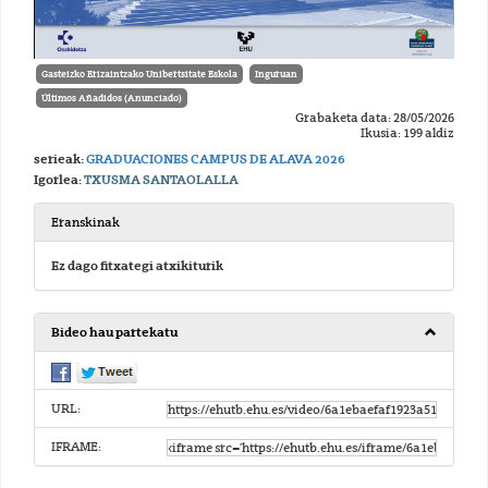
Gasteizko Erizaintzako Unibertsitate Eskola
Inguruan
Últimos Añadidos (Anunciado)
Grabaketa data: 28/05/2026
Ikusia: 199 aldiz
serieak:
GRADUACIONES CAMPUS DE ALAVA 2026
Igorlea:
TXUSMA SANTAOLALLA
Eranskinak
Ez dago fitxategi atxikiturik
Bideo hau partekatu
URL:
IFRAME: