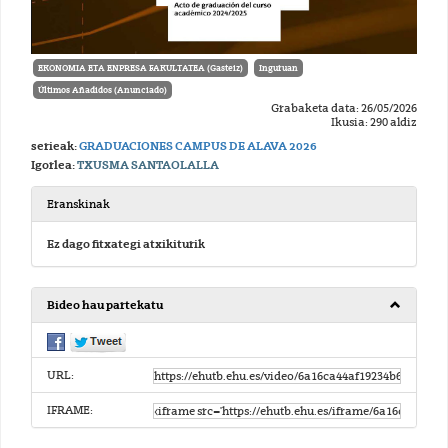
EKONOMIA ETA ENPRESA FAKULTATEA (Gasteiz)
Inguruan
Últimos Añadidos (Anunciado)
Grabaketa data: 26/05/2026
Ikusia: 290 aldiz
serieak:
GRADUACIONES CAMPUS DE ALAVA 2026
Igorlea:
TXUSMA SANTAOLALLA
Eranskinak
Ez dago fitxategi atxikiturik
Bideo hau partekatu
URL:
IFRAME: