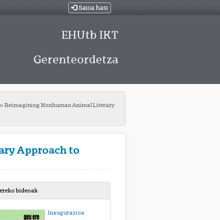
Saioa hasi
EHUtb IKT
Gerenteordetza
Reimagining Nonhuman Animal Literary
ary Approach to
bereko bideoak
Inaugurazioa