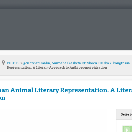
EHUTB
geu ere animalia, Animalia Ikasketa Kritikoen EHUko 2. kongresua
Representation. A Literary Approach to Anthropomorphisation
 Animal Literary Representation. A Liter
on
Serie 