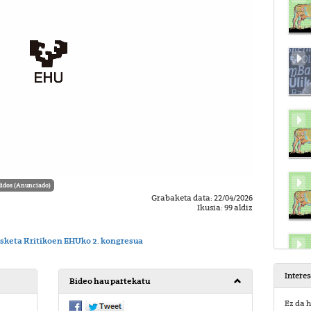
idos (Anunciado)
Grabaketa data: 22/04/2026
Ikusia: 99 aldiz
asketa Kritikoen EHUko 2. kongresua
Intere
Bideo hau partekatu
Ez da h