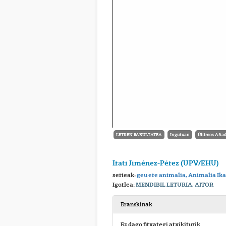
LETREN FAKULTATEA
Inguruan
Últimos Añad
Irati Jiménez-Pérez (UPV/EHU)
serieak:
geu ere animalia, Animalia Ik
Igorlea:
MENDIBIL LETURIA, AITOR
Eranskinak
Ez dago fitxategi atxikiturik