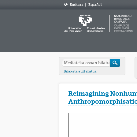
Euskara
|
Español
Bilaketa aurreratua
Reimagining Nonhuman
Anthropomorphisati