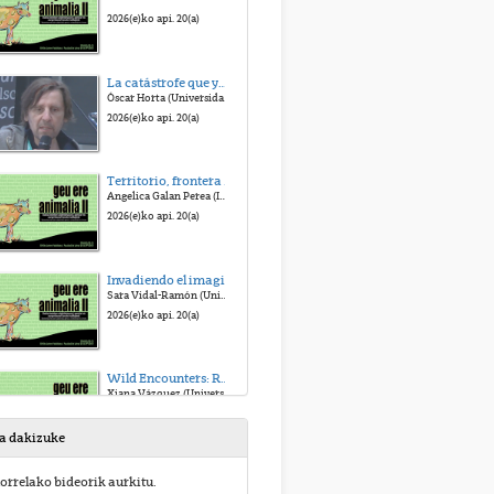
2026(e)ko api. 20(a)
La catástrofe que ya viene para los animales: la IA, los invertebrados y el futuro
Óscar Horta (Universidade de Santiago de Compostela)
2026(e)ko api. 20(a)
Territorio, frontera y extimidad en los cuerpos animales
Angelica Galan Perea (Inst. Catalán de Antropología)
2026(e)ko api. 20(a)
Invadiendo el imaginario colectivo: aproximación crítica a la representación de “especies invasoras” animales en la biología de las invasiones
Sara Vidal-Ramón (Universitat Pompeu Fabra)
2026(e)ko api. 20(a)
Wild Encounters: Representations of Human Invasion Narratives in Bear Films
Xiana Vázquez (Universidade de Vigo)
2026(e)ko api. 20(a)
sa dakizuke
"¿Los animales consienten? Una lectura difractiva del sacrificio y la reciprocidad (negativa)"
orrelako bideorik aurkitu.
Surama Lázaro Terol (Antropología de la Vida Animal)