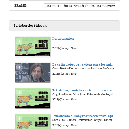
IFRAME:
Serie bereko bideoak
Inaugurazioa
2026(e)ko api. 20(a)
La catástrofe que ya viene para los animales: la IA, los invertebrados y el futuro
Óscar Horta (Universidade de Santiago de Compostela)
2026(e)ko api. 20(a)
Territorio, frontera y extimidad en los cuerpos animales
Angelica Galan Perea (Inst. Catalán de Antropología)
2026(e)ko api. 20(a)
Invadiendo el imaginario colectivo: aproximación crítica a la representación de “especies invasoras” animales en la biología de las invasiones
Sara Vidal-Ramón (Universitat Pompeu Fabra)
2026(e)ko api. 20(a)