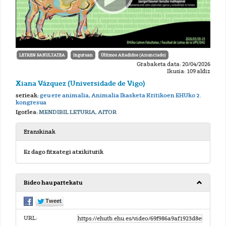
LETREN FAKULTATEA
Inguruan
Últimos Añadidos (Anunciado)
Grabaketa data: 20/04/2026
Ikusia: 109 aldiz
Xiana Vázquez (Universidade de Vigo)
serieak:
geu ere animalia, Animalia Ikasketa Kritikoen EHUko 2.
kongresua
Igorlea:
MENDIBIL LETURIA, AITOR
Eranskinak
Ez dago fitxategi atxikiturik
Bideo hau partekatu
URL: