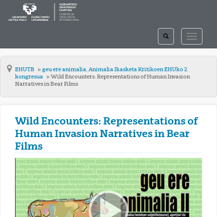
TOGGLE
TOGGLE
SEARCH
NAVIGAT
EHUTB
geu ere animalia, Animalia Ikasketa Kritikoen EHUko 2.
kongresua
Wild Encounters: Representations of Human Invasion
Narratives in Bear Films
Wild Encounters: Representations of
Human Invasion Narratives in Bear
Films