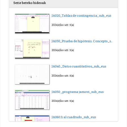
Serie bereko bideoak
JA020_Tablas de contingencia_sub_eus
2024(e)ko urr. 5(a)
JA030_Prueba de hipótesis. Concepto_sub_eus
2024(e)ko urr. 5(a)
JA040 _Datos cuantitativos_sub_eus
2024(e)ko urr. 5(a)
JA050 _programa jamovi_sub_eus
2024(e)ko urr. 5(a)
JA060 Ji al cuadrado_sub_eus
2024(e)ko urr. 5(a)