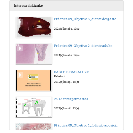
Interesa dakizuke
JA070 Normalidad de los datos de una variable cuantitativa_sub_eus
Práctica 09_Objetivo 3_diente desgaste
2024(e)ko urr. 5(a)
2025(e)ko abe. 19(a)
JA080 desviación típica_sub_eus
Práctica 09_Objetivo 2_diente adulto
2024(e)ko urr. 5(a)
2025(e)ko abe. 19(a)
JA090 Mann-Whitney_sub_eus
PABLO BERASALUZE
Pelotari
2024(e)ko urr. 5(a)
2015(e)ko api. 18(a)
JA100 t de Student muestras independientes_sub_eus
23. Dientes primarios
2024(e)ko urr. 5(a)
2022(e)ko urr. 13(a)
JA110 t de Student muestras dependientes_sub_eus
Práctica 09_Objetivo 1_folículo aposicional
2024(e)ko urr. 5(a)