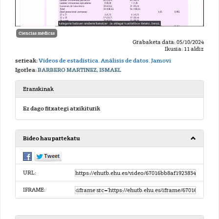
Ciencias médicas
Grabaketa data: 05/10/2024
Ikusia: 11 aldiz
serieak:
Vídeos de estadística. Análisis de datos. Jamovi
Igorlea:
BARBERO MARTINEZ, ISMAEL
Eranskinak
Ez dago fitxategi atxikiturik
Bideo hau partekatu
URL:
IFRAME: