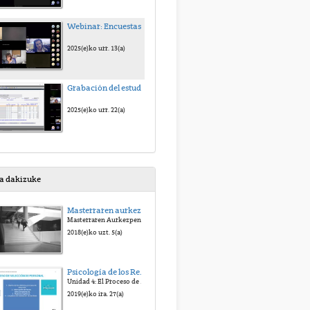
Webinar: Encuestas de opinión del alumnado sobre la docencia de su profesorado
2025(e)ko urr. 13(a)
Grabación del estudiantado en los subgrupos prácticos
2025(e)ko urr. 22(a)
sa dakizuke
Masterraren aurkezpenaren bideoa
Masterraren Aurkezpenaren Bideoa
2018(e)ko uzt. 5(a)
Psicología de los Recursos Humanos: Planificación, Selección y Promoción. Edurne Martínez
Unidad 4: El Proceso de Selección de Personal
2019(e)ko ira. 27(a)