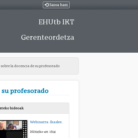
Saioa hasi
EHUtb IKT
Gerenteordetza
sobre la docencia de su profesorado
 su profesorado
bereko bideoak
Webinarra: Ikasleek Irakaskuntzari buruz daukaten iritziari buruzko inkestak
2025(e)ko urr. 13(a)