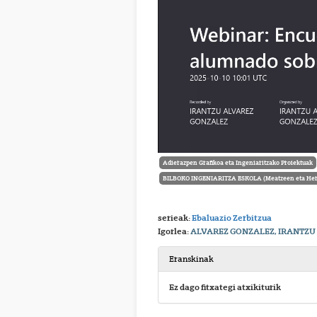
Adierazpen Grafikoa eta Ingeniaritzako Proiektuak
BILBOKO INGENIARITZA ESKOLA (Meatzeen eta Herr
serieak:
Ebaluazio Zerbitzua
Igorlea:
ALVAREZ GONZALEZ, IRANTZU
Eranskinak
Ez dago fitxategi atxikiturik