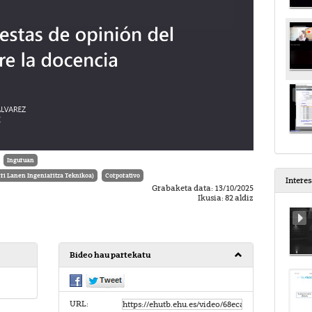
Inguruan
i Lanen Ingeniaritza Teknikoa)
Corporativo
Intere
Grabaketa data: 13/10/2025
Ikusia: 82 aldiz
Bideo hau partekatu
URL: