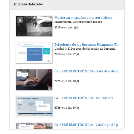
Interesa dakizuke
Masterraren aurkezpenaren bideoa
Masterraren Aurkezpenaren Bideoa
2018(e)ko uzt. 5(a)
Psicología de los Recursos Humanos: Planificación, Selección y Promoción. Edurne Martínez
Unidad 4: El Proceso de Selección de Personal
2019(e)ko ira. 27(a)
05. SEDE ELECTRÓNICA - Solicitud de Registro electrónico
2025(e)ko ira. 10(a)
04. SEDE ELECTRÓNICA - Mi Carpeta
2025(e)ko ira. 10(a)
03. SEDE ELECTRÓNICA - Catálogo de procedimientos