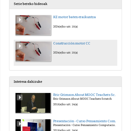
Serie bereko bideoak
KZ motor baten eraikuntza
2024(e)ko urr. 15(a)
Construcción motor CC
2024(e)ko urr. 15(a)
Interesa dakizuke
Eric Grimson About MOOC Teachers Scratch
Eric Grimson About MOOC Teachers Scratch
2015(e)ko urt. 14(a)
Presentación - Curso Pensamiento Computacional en la Escuela
Presentación - Curso Pensamiento Computacional en la Escuela
2015(e)ko urt. 14(a)