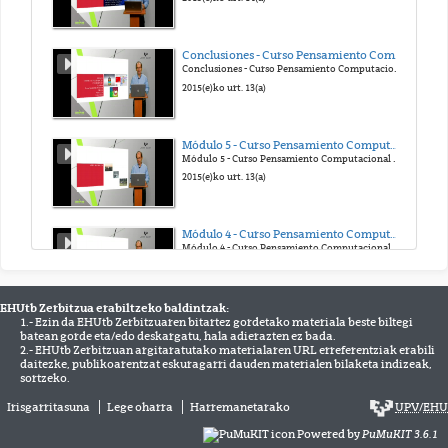
Conclusiones - Curso Pensamiento Computacional en la Escuela
Conclusiones - Curso Pensamiento Computacional en la Escuela
2015(e)ko urt. 13(a)
Módulo 5 - Curso Pensamiento Computacional en la Escuela
Módulo 5 - Curso Pensamiento Computacional en la Escuela
2015(e)ko urt. 13(a)
Módulo 4 - Curso Pensamiento Computacional en la Escuela
Módulo 4 - Curso Pensamiento Computacional en la Escuela
2015(e)ko urt. 13(a)
EHUtb Zerbitzua erabiltzeko baldintzak:
1.- Ezin da EHUtb Zerbitzuaren bitartez gordetako materiala beste biltegi
Módulo 1 - Curso Pensamiento Computacional en la Escuela
batean gorde eta/edo deskargatu, hala adierazten ez bada.
Módulo 1 - Curso Pensamiento Computacional en la Escuela
2.- EHUtb Zerbitzuan argitaratutako materialaren URL erreferentziak erabili
2015(e)ko urt. 13(a)
daitezke, publikoarentzat eskuragarri dauden materialen bilaketa indizeak,
sortzeko.
Irisgarritasuna
Lege oharra
Harremanetarako
UPV
/
EHU
5_p2p-modulo5
5_p2p-modulo5
Powered by
PuMuKIT 3.6.1
2014(e)ko abe. 17(a)