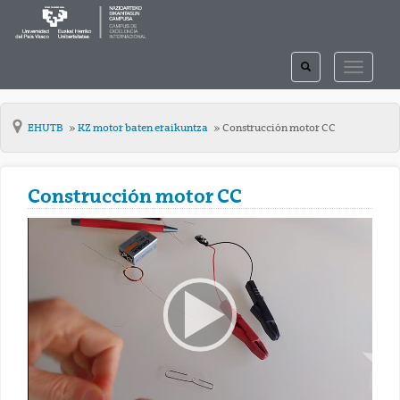
TOGGLE
TOGGLE
SEARCH
NAVIGAT
EHUTB
KZ motor baten eraikuntza
Construcción motor CC
Construcción motor CC