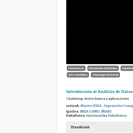
Conferencia
Informatika Fakultatea
Fakultat
Arlo zientifikoa
Teknologia Zientziak
Introducción al Análisis de Datos 
Clustering: teoría básica y aplicaciones
serieak:
Master KISA - Ingeniería Comp
Igorlea:
INZA CANO, IÑAKI
Fakultatea:
Informatika Fakultatea
Eranskinak