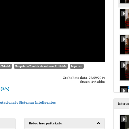
e/Eskolak
Konputazio Zientzia eta Adimen Artifiziala
Inguruan
Grabaketa data: 22/09/2014
Ikusia: 345 aldiz
(3/5)
utacional y Sistemas Inteligentes
Intere
Bideo hau partekatu