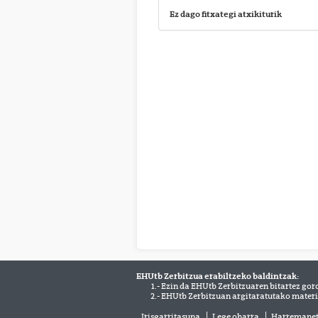
Ez dago fitxategi atxikiturik
EHUtb Zerbitzua erabiltzeko baldintzak:
1.- Ezin da EHUtb Zerbitzuaren bitartez gor
2.- EHUtb Zerbitzuan argitaratutako materi
Irisgarritasuna
Lege oharra
Harremane