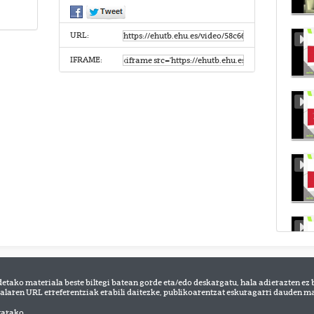
URL:
IFRAME:
detako materiala beste biltegi batean gorde eta/edo deskargatu, hala adierazten ez 
alaren URL erreferentziak erabili daitezke, publikoarentzat eskuragarri dauden mat
tarako