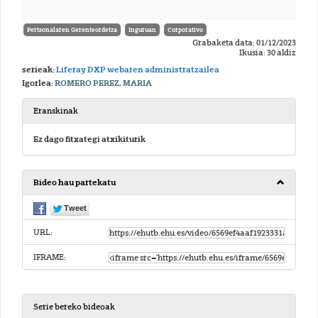
Pertsonalaren Gerenteordetza
Inguruan
Corporativo
Grabaketa data: 01/12/2023
Ikusia: 30 aldiz
serieak:
Liferay DXP webaren administratzailea
Igorlea:
ROMERO PEREZ, MARIA
Eranskinak
Ez dago fitxategi atxikiturik
Bideo hau partekatu
URL:
IFRAME:
Serie bereko bideoak