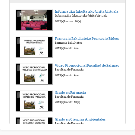
Publicador de contenidos (AD_6_CAS)
Informatika fakultateko bisita birtuala
Informatika fakultateko bisita birtuala
2023(e)ko abe. 1(a)
2012(e)ko mai. 16(a)
Blog, Foro y Wiki (AD_7_CAS)
Farmazia Fakultateko Promozio Bideoa
Farmazia Fakultatea
2023(e)ko abe. 1(a)
2013(e)ko urt. 9(a)
NOVEDADES DE LA VERSIÓN 7.4 EN EL PERFIL DE ADMINISTRADOR WEB
Vídeo Promocional Facultad de Farmacia
Facultad de Farmacia
2023(e)ko abe. 4(a)
2013(e)ko urt. 9(a)
Grado en Farmacia
Facultad de Farmacia
2013(e)ko urt. 10(a)
Grado en Ciencias Ambientales
Facultad de Farmacia
2013(e)ko urt. 10(a)