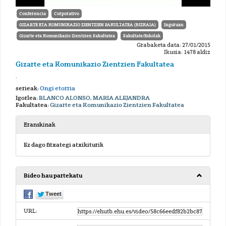
Conferencia
Corporativo
GIZARTE ETA KOMUNIKAZIO ZIENTZIEN FAKULTATEA (BIZKAIA)
Inguruan
Gizarte eta Komunikazio Zientzien Fakultatea
Fakultate/Eskolak
Grabaketa data: 27/01/2015
Ikusia: 1478 aldiz
Gizarte eta Komunikazio Zientzien Fakultatea
.
serieak:
Ongi etorria
Igorlea:
BLANCO ALONSO, MARIA ALEJANDRA
Fakultatea:
Gizarte eta Komunikazio Zientzien Fakultatea
Eranskinak
Ez dago fitxategi atxikiturik
Bideo hau partekatu
URL: