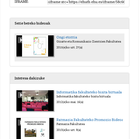
IFRAME:
Serie bereko bideoak
Ongi etorria
Gizarte eta Komunikazio Zientzien Fakultatea
2015(e)ko urt. 27(a)
Interesa dakizuke
Informatika fakultateko bisita birtuala
Informatika fakultateko bisita birtuala
2012(e)ko mai. 16(a)
Farmazia Fakultateko Promozio Bideoa
Farmazia Fakultatea
2013(e)ko urt. 9(a)