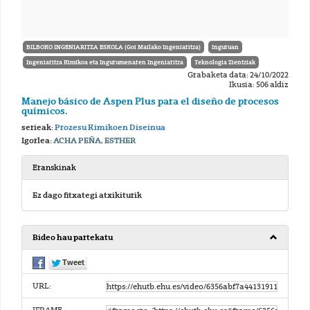
BILBOKO INGENIARITZA ESKOLA (Goi Mailako Ingeniaritza)
Inguruan
Ingeniaritza Kimikoa eta Ingurumenaren Ingeniaritza
Teknologia Zientziak
Grabaketa data: 24/10/2022
Ikusia: 506 aldiz
Manejo básico de Aspen Plus para el diseño de procesos
químicos.
serieak:
Prozesu Kimikoen Diseinua
Igorlea:
ACHA PEÑA, ESTHER
Eranskinak
Ez dago fitxategi atxikiturik
Bideo hau partekatu
URL: