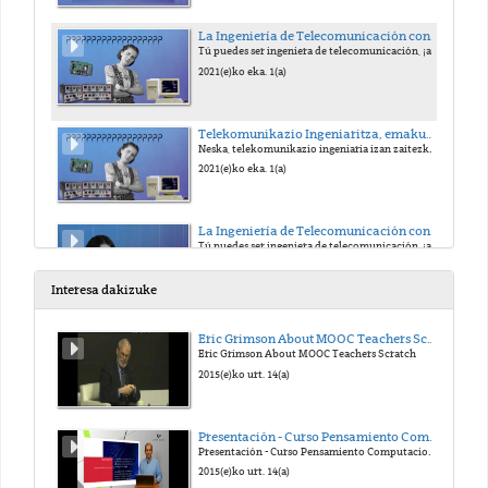
La Ingeniería de Telecomunicación contada por mujeres 2 (es)
Tú puedes ser ingeniera de telecomunicación, ¡anímate!
2021(e)ko eka. 1(a)
Telekomunikazio Ingeniaritza, emakumeek kontatua 2 (eu)
Neska, telekomunikazio ingeniaria izan zaitezke, anima zaitez!
2021(e)ko eka. 1(a)
La Ingeniería de Telecomunicación contada por Lucía Lorenzo
Tú puedes ser ingeniera de telecomunicación, ¡anímate!
2021(e)ko uzt. 19(a)
Interesa dakizuke
Telekomunikazio Ingeniaritza, Ane Sanz-ek kontatua
Eric Grimson About MOOC Teachers Scratch
Neska, telekomunikazio ingeniaria izan zaitezke, animatu!
Eric Grimson About MOOC Teachers Scratch
2021(e)ko uzt. 19(a)
2015(e)ko urt. 14(a)
La Ingeniería de Telecomunicación contada por Sneha Raman
Presentación - Curso Pensamiento Computacional en la Escuela
Tú puedes ser ingeniera de telecomunicación, ¡anímate!
Presentación - Curso Pensamiento Computacional en la Escuela
2021(e)ko uzt. 19(a)
2015(e)ko urt. 14(a)