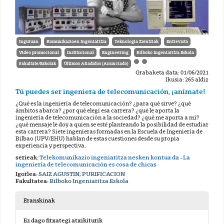
Inguruan
Komunikazioen Ingeniaritza
Teknologia Zientziak
Entrevista
Vídeo promocional
Institucional
Engineering
Bilboko Ingeniaritza Eskola
Fakultate/Eskolak
Últimos Añadidos (Anunciado)
Grabaketa data: 01/06/2021
Ikusia: 265 aldiz
Tú puedes ser ingeniera de telecomunicación, ¡anímate!
¿Qué es la ingeniería de telecomunicación? ¿para qué sirve? ¿qué
ámbitos abarca? ¿por qué elegí esa carrera? ¿qué le aporta la
ingeniería de telecomunicación a la sociedad? ¿qué me aporta a mí?
¿qué mensaje le doy a quien se esté planteando la posibilidad de estudiar
esta carrera? Siete ingenieras formadas en la Escuela de Ingeniería de
Bilbao (UPV/EHU) hablan de estas cuestiones desde su propia
experiencia y perspectiva.
serieak:
Telekomunikazio ingeniaritza nesken kontua da - La
ingeniería de telecomunicación es cosa de chicas
Igorlea:
SAIZ AGUSTIN, PURIFICACION
Fakultatea:
Bilboko Ingeniaritza Eskola
Eranskinak
Ez dago fitxategi atxikiturik