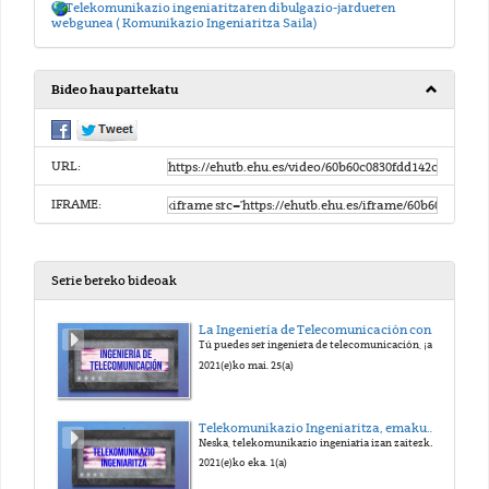
Telekomunikazio ingeniaritzaren dibulgazio-jardueren
webgunea ( Komunikazio Ingeniaritza Saila)
Bideo hau partekatu
URL:
IFRAME:
Serie bereko bideoak
La Ingeniería de Telecomunicación contada por mujeres 1 (es)
Tú puedes ser ingeniera de telecomunicación, ¡anímate!
2021(e)ko mai. 25(a)
Telekomunikazio Ingeniaritza, emakumeek kontatua 1 (eu)
Neska, telekomunikazio ingeniaria izan zaitezke, anima zaitez!
2021(e)ko eka. 1(a)