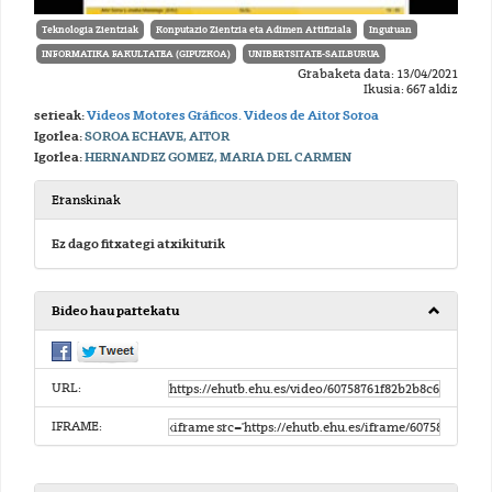
Teknologia Zientziak
Konputazio Zientzia eta Adimen Artifiziala
Inguruan
INFORMATIKA FAKULTATEA (GIPUZKOA)
UNIBERTSITATE-SAILBURUA
Grabaketa data: 13/04/2021
Ikusia: 667 aldiz
serieak:
Videos Motores Gráficos. Videos de Aitor Soroa
Igorlea:
SOROA ECHAVE, AITOR
Igorlea:
HERNANDEZ GOMEZ, MARIA DEL CARMEN
Eranskinak
Ez dago fitxategi atxikiturik
Bideo hau partekatu
URL:
IFRAME: