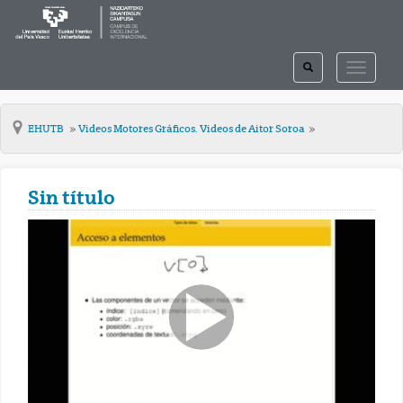
TOGGLE
TOGGLE
SEARCH
NAVIGAT
EHUTB
Videos Motores Gráficos. Videos de Aitor Soroa
Sin título