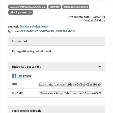
GASTEIZKO INGENIARITZAKO U.E.
Inguruan
Ingeniaritza Elektrikoa
Teknologia Zientziak
Grabaketa data: 15/03/2021
Ikusia: 158 aldiz
serieak:
Makina elektrikoak
Igorlea:
HERNANDEZ GONZALEZ, JOSE RAMON
Eranskinak
Ez dago fitxategi atxikiturik
Bideo hau partekatu
URL:
IFRAME:
Serie bereko bideoak