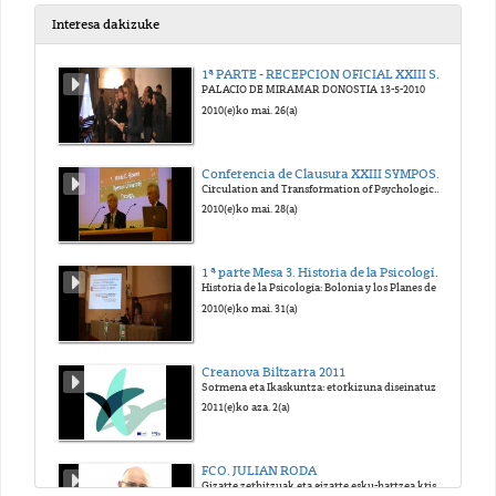
2018(e)ko uzt. 5(a)
Interesa dakizuke
Vulnerability
1ª PARTE - RECEPCION OFICIAL XXIII SYMPOSIUM SEHP 2010
PALACIO DE MIRAMAR DONOSTIA 13-5-2010
2020(e)ko mar. 3(a)
2010(e)ko mai. 26(a)
Victimism
Conferencia de Clausura XXIII SYMPOSIUM Historia de la Psicología
Circulation and Transformation of Psychological Knowledge" (comunicación en inglés).
2020(e)ko mar. 3(a)
2010(e)ko mai. 28(a)
Vicarius trauma
1 ª parte Mesa 3. Historia de la Psicología: Bolonia y los Planes de Estudios
Historia de la Psicología: Bolonia y los Planes de Estudios
2020(e)ko mar. 3(a)
2010(e)ko mai. 31(a)
Trauma
Creanova Biltzarra 2011
Sormena eta Ikaskuntza: etorkizuna diseinatuz
2020(e)ko mar. 3(a)
2011(e)ko aza. 2(a)
Sex panic in sexual victimisation
FCO. JULIAN RODA
Gizarte zerbitzuak eta gizarte esku-hartzea krisi garaietan: bilakaera eta joerak
2020(e)ko mar. 3(a)