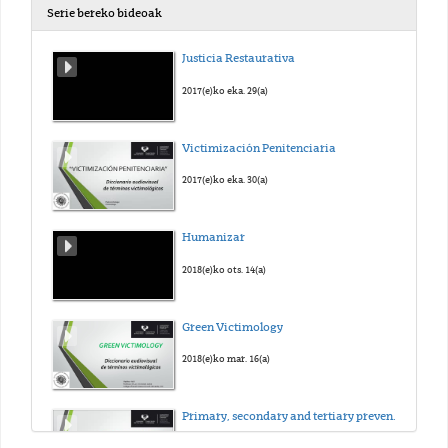
Serie bereko bideoak
Justicia Restaurativa
2017(e)ko eka. 29(a)
Victimización Penitenciaria
2017(e)ko eka. 30(a)
Humanizar
2018(e)ko ots. 14(a)
Green Victimology
2018(e)ko mar. 16(a)
Primary, secondary and tertiary prevention