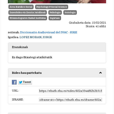
Área Xurídico-Social
Psychology & Social Science
Zuzenbidea eta Zientza Juridikoak
Psikologia
Soziologia
Kriminologiaren Euskal Institutua
Inguruan
Grabaketa data: 15/02/2021
Ikusia: 41 aldiz
serieak:
Diccionario Audiovisual del IVAC - KREI
Igorlea:
LOPEZ MORAN, JORGE
Eranskinak
Ez dago fitxategi atxikiturik
Bideo hau partekatu
URL:
IFRAME: