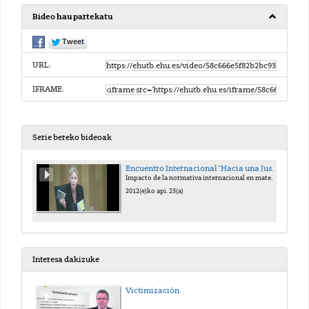
Bideo hau partekatu
URL:
IFRAME:
Serie bereko bideoak
Encuentro Internacional "Hacia una Justicia victimal". Homenaje al Prof. Antonio Beristain
Impacto de la normativa internacional en materia de víctimas de delitos graves, especialmente de terrorismo y de abuso de poder
2012(e)ko api. 23(a)
Interesa dakizuke
Victimización