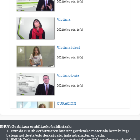
2021(e)ko ots. 15(a)
Víctima
2021(e)ko ots. 15(a)
Víctima ideal
2021(e)ko ots. 15(a)
Victimología
2021(e)ko ots. 15(a)
CURACION
2021(e)ko ots. 15(a)
EHUtb Zerbitzua erabiltzeko baldintzak:
1.- Ezin da EHUtb Zerbitzuaren bitartez gordetako materiala beste biltegi
Enpoderamiento
batean gorde eta/edo deskargatu, hala adierazten ez bada.
2.- EHUtb Zerbitzuan argitaratutako materialaren URL erreferentziak erabili