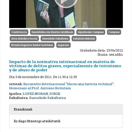
Conferencia
Zuzenbidea eta Zientza Juridikoak
Gipuzkoako Campusa
Campusa
Área Xurídico-Social
Zuzenbide Fakultatea
Fakultate/Eskolak
Kriminologiaren Euskal Institutua
Inguruan
Grabaketa data: 23/04/2012
Ikusia: 444 aldiz
Impacto de la normativa internacional en materia de
víctimas de delitos graves, especialmente de terrorismo
y de abuso de poder
Día 3 de noviembre de 2011. De 11,30 a 12,30
serieak:
Encuentro Internacional "Hacia una Justicia victimal".
Homenaje al Prof. Antonio Beristain
Igorlea:
LOPEZ MORAN, JORGE
Fakultatea:
Zuzenbide Fakultatea
Eranskinak
Ez dago fitxategi atxikiturik