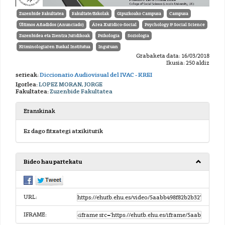
Zuzenbide Fakultatea
Fakultate/Eskolak
Gipuzkoako Campusa
Campusa
Últimos Añadidos (Anunciado)
Área Xurídico-Social
Psychology & Social Science
Zuzenbidea eta Zientza Juridikoak
Psikologia
Soziologia
Kriminologiaren Euskal Institutua
Inguruan
Grabaketa data: 16/03/2018
Ikusia: 250 aldiz
serieak:
Diccionario Audiovisual del IVAC - KREI
Igorlea:
LOPEZ MORAN, JORGE
Fakultatea:
Zuzenbide Fakultatea
Eranskinak
Ez dago fitxategi atxikiturik
Bideo hau partekatu
URL:
IFRAME: