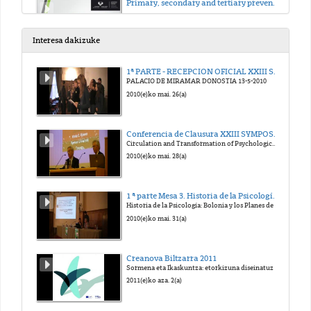
Primary, secondary and tertiary prevention
2018(e)ko uzt. 5(a)
Interesa dakizuke
Vulnerability
1ª PARTE - RECEPCION OFICIAL XXIII SYMPOSIUM SEHP 2010
PALACIO DE MIRAMAR DONOSTIA 13-5-2010
2020(e)ko mar. 3(a)
2010(e)ko mai. 26(a)
Victimism
Conferencia de Clausura XXIII SYMPOSIUM Historia de la Psicología
Circulation and Transformation of Psychological Knowledge" (comunicación en inglés).
2020(e)ko mar. 3(a)
2010(e)ko mai. 28(a)
Vicarius trauma
1 ª parte Mesa 3. Historia de la Psicología: Bolonia y los Planes de Estudios
Historia de la Psicología: Bolonia y los Planes de Estudios
2020(e)ko mar. 3(a)
2010(e)ko mai. 31(a)
Trauma
Creanova Biltzarra 2011
Sormena eta Ikaskuntza: etorkizuna diseinatuz
2020(e)ko mar. 3(a)
2011(e)ko aza. 2(a)