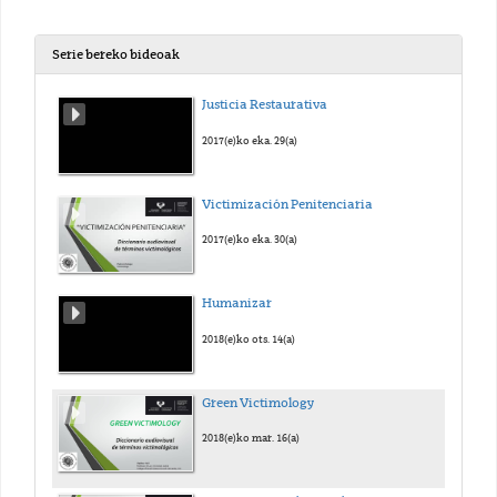
Serie bereko bideoak
Justicia Restaurativa
2017(e)ko eka. 29(a)
Victimización Penitenciaria
2017(e)ko eka. 30(a)
Humanizar
2018(e)ko ots. 14(a)
Green Victimology
2018(e)ko mar. 16(a)