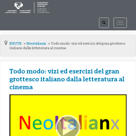
TOGGLE
TOGGLE
SEARCH
NAVIGAT
EHUTB
Neoitalianx
Todo modo: vizi ed esercizi del gran grottesco
italiano dalla letteratura al cinema
Todo modo: vizi ed esercizi del gran
grottesco italiano dalla letteratura al
cinema