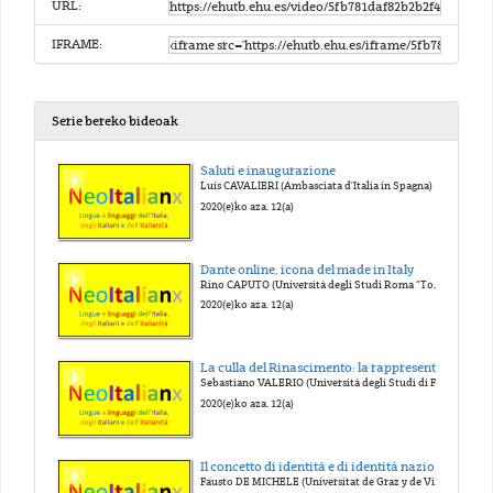
URL:
IFRAME:
Serie bereko bideoak
Saluti e inaugurazione
Luis CAVALIERI (Ambasciata d’Italia in Spagna)
2020(e)ko aza. 12(a)
Dante online, icona del made in Italy
Rino CAPUTO (Università degli Studi Roma “Tor Vergata”)
2020(e)ko aza. 12(a)
La culla del Rinascimento: la rappresentazione dell’Italia del Quattro e Cinquecento
Sebastiano VALERIO (Università degli Studi di Foggia)
2020(e)ko aza. 12(a)
Il concetto di identità e di identità nazionale per gli insegnanti di lingue straniere nell’era della globalizzazione e del post-nazionalismo
Fausto DE MICHELE (Universitat de Graz y de Viena)