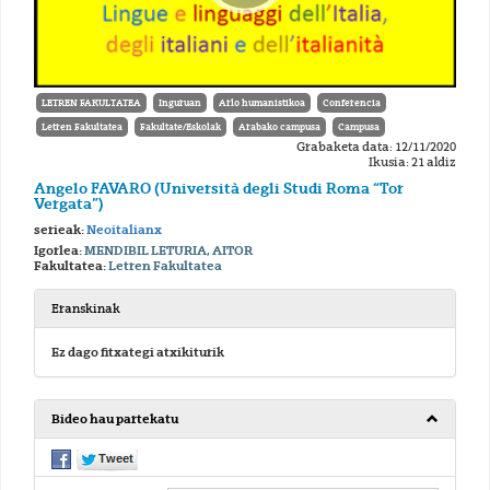
LETREN FAKULTATEA
Inguruan
Arlo humanistikoa
Conferencia
Letren Fakultatea
Fakultate/Eskolak
Arabako campusa
Campusa
Grabaketa data: 12/11/2020
Ikusia: 21 aldiz
Angelo FAVARO (Università degli Studi Roma “Tor
Vergata”)
serieak:
Neoitalianx
Igorlea:
MENDIBIL LETURIA, AITOR
Fakultatea:
Letren Fakultatea
Eranskinak
Ez dago fitxategi atxikiturik
Bideo hau partekatu