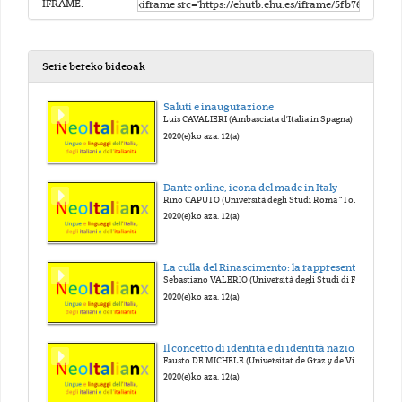
IFRAME:
Serie bereko bideoak
Saluti e inaugurazione
Luis CAVALIERI (Ambasciata d’Italia in Spagna)
2020(e)ko aza. 12(a)
Dante online, icona del made in Italy
Rino CAPUTO (Università degli Studi Roma “Tor Vergata”)
2020(e)ko aza. 12(a)
La culla del Rinascimento: la rappresentazione dell’Italia del Quattro e Cinquecento
Sebastiano VALERIO (Università degli Studi di Foggia)
2020(e)ko aza. 12(a)
Il concetto di identità e di identità nazionale per gli insegnanti di lingue straniere nell’era della globalizzazione e del post-nazionalismo
Fausto DE MICHELE (Universitat de Graz y de Viena)
2020(e)ko aza. 12(a)