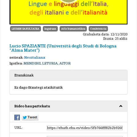
LETREN FAKULTATEA
Inguruan
Arlo humanistikoa
Conferencia
Grabaketa data: 12/11/2020
Ikusia: 25 aldiz
Lucio SPAZIANTE (Università degli Studi di Bologna
“Alma Mater”)
serieak:
Neoitalianx
Igorlea:
MENDIBIL LETURIA, AITOR
Eranskinak
Ez dago fitxategi atxikiturik
Bideo hau partekatu
URL: