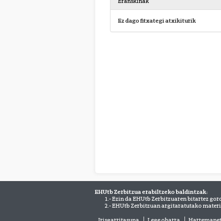
Eranskinak
Ez dago fitxategi atxikiturik
EHUtb Zerbitzua erabiltzeko baldintzak:
1.- Ezin da EHUtb Zerbitzuaren bitartez gor
2.- EHUtb Zerbitzuan argitaratutako materi
Irisgarritasuna
Lege oharra
Harremane