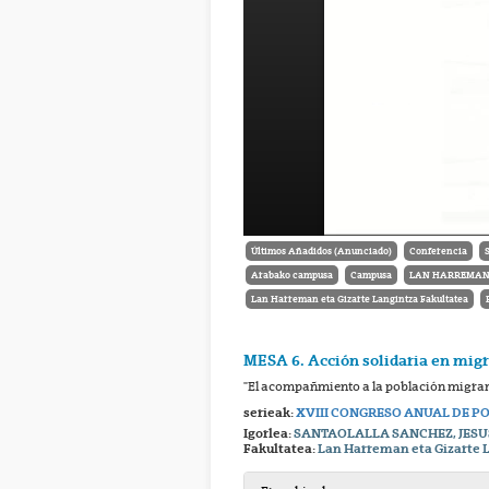
Últimos Añadidos (Anunciado)
Conferencia
Arabako campusa
Campusa
LAN HARREMAN E
Lan Harreman eta Gizarte Langintza Fakultatea
MESA 6. Acción solidaria en migr
"El acompañmiento a la población migrante
serieak:
XVIII CONGRESO ANUAL DE PO
Igorlea:
SANTAOLALLA SANCHEZ, JESU
Fakultatea:
Lan Harreman eta Gizarte 