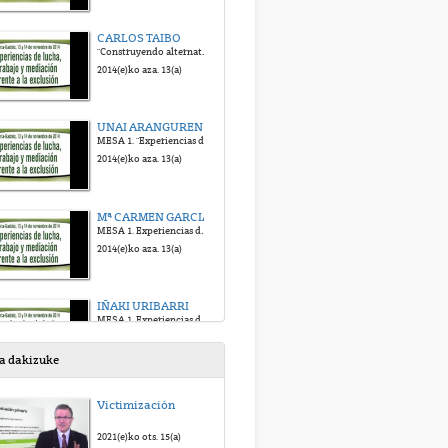
CARLOS TAIBO
"Construyendo alternativas al capitalismo: propuestas y experiencias transformadoras"
2014(e)ko aza. 13(a)
UNAI ARANGUREN
MESA 1. "Experiencias de lucha contra la explotación y la pobreza"
2014(e)ko aza. 13(a)
Mª CARMEN GARCIA
MESA 1. Experiencias de lucha contra la explotación y la pobreza
2014(e)ko aza. 13(a)
IÑAKI URIBARRI
MESA 1. Experiencias de lucha contra la explotación y la pobreza
2014(e)ko aza. 13(a)
sa dakizuke
COLOQUIO 1
Victimización
MESA 1. Experiencias de lucha contra la explotación y la pobreza
2014(e)ko aza. 13(a)
2021(e)ko ots. 15(a)