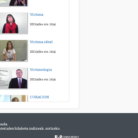
TXEMA DUQUE
Víctima
MESA 2. Experiencias frente a la especulación: sinhogarismo, ocupación y desahucios
2014(e)ko aza. 13(a)
2021(e)ko ots. 15(a)
ELENA MATAMALA
Víctima ideal
MESA 2. Experiencias frente a la especulación: sinhogarismo, ocupación y desahucios
2014(e)ko aza. 13(a)
2021(e)ko ots. 15(a)
IÑAKI CARRO
Victimología
MESA 2. Experiencias frente a la especulación: sinhogarismo, ocupación y desahucios
2014(e)ko aza. 13(a)
2021(e)ko ots. 15(a)
COLOQUIO 2
CURACION
Experiencias frente a la especulación: sinhogarismo, ocupación y desahucios
2014(e)ko aza. 13(a)
2021(e)ko ots. 15(a)
bada.
Enpoderamiento
erialen bilaketa indizeak, sortzeko.
2021(e)ko ots. 15(a)
UPV
/
EHU