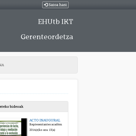
Saioa hasi
EHUtb IKT
Gerenteordetza
NA
bereko bideoak
ACTO INAUGURAL
Representantes académicos e institucionales
2014(e)ko aza. 13(a)