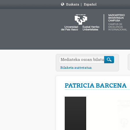
Euskara
|
Español
Bilaketa aurreratua
PATRICIA BARCENA