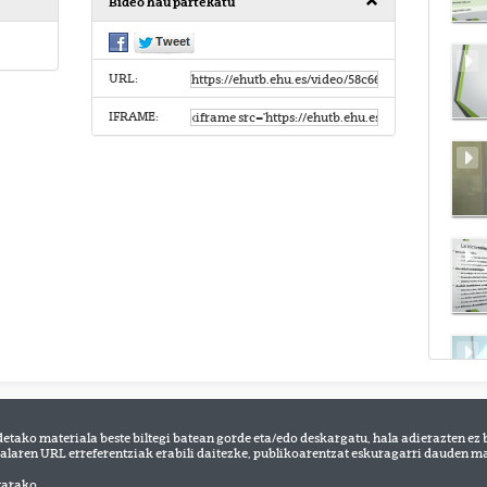
Bideo hau partekatu
URL:
IFRAME:
detako materiala beste biltegi batean gorde eta/edo deskargatu, hala adierazten ez 
alaren URL erreferentziak erabili daitezke, publikoarentzat eskuragarri dauden mat
tarako