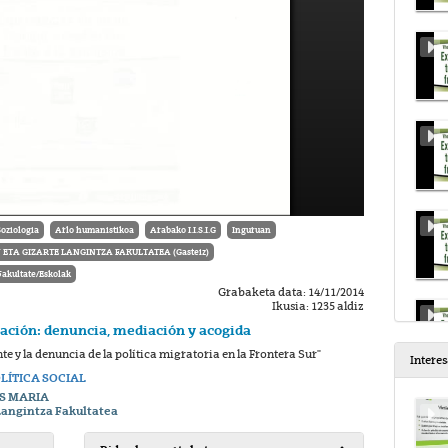
Soziologia
Arlo humanistikoa
Arabako I.I.S.I.G
Inguruan
TA GIZARTE LANGINTZA FAKULTATEA (Gasteiz)
Fakultate/Eskolak
Grabaketa data: 14/11/2014
Ikusia: 1235 aldiz
ación: denuncia, mediación y acogida
 y la denuncia de la política migratoria en la Frontera Sur"
Intere
LÍTICA SOCIAL
S MARIA
Langintza Fakultatea